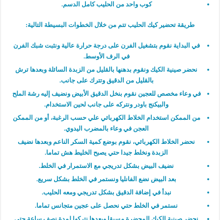
كوب واحد من الحليب كامل الدسم.
طريقة تحضير كيك الحليب تتم من خلال الخطوات البسيطة التالية:
في البداية نقوم بتشغيل الفرن على درجة حرارة عالية ونثبت شبك الفرن
في الرف الأوسط.
نحضر صينية الكيك ونقوم بدهنها بالقليل من الزبدة السائلة وبعدها ترش
بالقليل من الدقيق وتترك على جانب.
في وعاء مخصص للعجين نقوم بنخل الدقيق الأبيض ونضيف إليه رشة الملح
والبيكنج باودر ونتركه على جانب لحين الاستخدام.
من الممكن استخدام الخلاط الكهربائي علي حسب الرغبة، أو من الممكن
العجن في وعاء بالمضرب اليدوي.
نحضر الخلاط الكهربائي، نقوم بوضع كمية السكر الناعم وبعدها نضيف
الزبدة ونخلط جيدا حتي يصبح الخليط هش تماما.
نضيف البيض بشكل تدريجي مع الاستمرار في الخلط.
بعد البيض نضع الفانليا ونستمر في الخلط بشكل سريع.
نبدأ في إضافة الدقيق بشكل تدريجي ومعه الحليب.
نستمر في الخلط حتي نحصل على عجين متجانس تماما.
نحضر صينية الكيك المحضرة مسبقا وبعدها نتركها لمدة نصف ساعة حتي