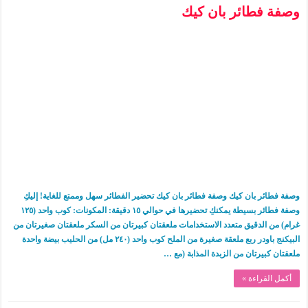
وصفة فطائر بان كيك
وصفة فطائر بان كيك وصفة فطائر بان كيك تحضير الفطائر سهل وممتع للغاية! إليكِ
وصفة فطائر بسيطة يمكنكِ تحضيرها في حوالي ١٥ دقيقة: المكونات: كوب واحد (١٢٥
غرام) من الدقيق متعدد الاستخدامات ملعقتان كبيرتان من السكر ملعقتان صغيرتان من
البيكنج باودر ربع ملعقة صغيرة من الملح كوب واحد (٢٤٠ مل) من الحليب بيضة واحدة
ملعقتان كبيرتان من الزبدة المذابة (مع …
أكمل القراءة »