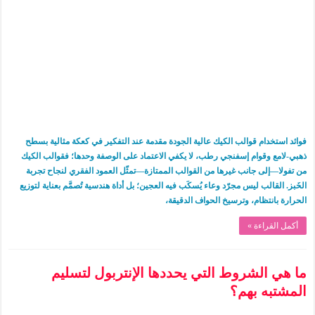
فوائد استخدام قوالب الكيك عالية الجودة مقدمة عند التفكير في كعكة مثالية بسطح
ذهبي-لامع وقوام إسفنجي رطب، لا يكفي الاعتماد على الوصفة وحدها؛ فقوالب الكيك
من تفولا—إلى جانب غيرها من القوالب الممتازة—تمثّل العمود الفقري لنجاح تجربة
الخَبز. القالب ليس مجرّد وعاء يُسكَب فيه العجين؛ بل أداة هندسية تُصمَّم بعناية لتوزيع
الحرارة بانتظام، وترسيخ الحواف الدقيقة،
أكمل القراءة »
ما هي الشروط التي يحددها الإنتربول لتسليم
المشتبه بهم؟