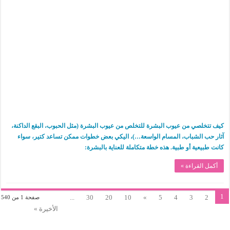
كيف تتخلصي من عيوب البشرة للتخلص من عيوب البشرة (مثل الحبوب، البقع الداكنة،
آثار حب الشباب، المسام الواسعة…)، اليكي بعض خطوات ممكن تساعد كتير، سواء
كانت طبيعية أو طبية. هذه خطة متكاملة للعناية بالبشرة:
أكمل القراءة »
1
...
30
20
10
»
5
4
3
2
صفحة 1 من 540
الأخيرة »