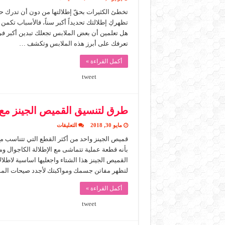
اخطاء
في
تخطئ الكثيرات بحقّ إطلالتها من دون أن تدرك حت
ملابسك
تظهركِ إطلالتك تحديداً أكبر سناً، فالأسباب تكم
تجعلك
تظهري
هل تعلمين أن بعض الملابس تجعلك تبدين أكبر ف
اكبر
تعرفك على أبرز هذه الملابس وتكشف …
سنا
مغلقة
أكمل القراءة »
tweet
طرق لتنسيق القميص الجينز مع
على
مايو 30, 2018
التعليقات
طرق
لتنسيق
قميص الجينز واحد من أكثر القطع التي تتناسب م
القميص
بأنه قطعة عملية تتماشى مع الإطلالة الكاجوال 
الجينز
مع
القميص الجينز هذا الشتاء واجعليها اساسية لاطلا
ملابسك
لتظهر مفاتن جسمك ومواكبتك لأجدد صيحات المو
مغلقة
أكمل القراءة »
tweet