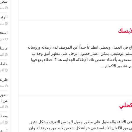
سعر 
مايو 16, 8
الرئي
مايو 23, 8
لابسك
استخد
مارس 9
ح في العمل، وتعطي انطباعاً جيداً عن الموظف لدى زملائه ورؤسائه
ماسك 
السلم الوظيفي. يمكن اعتبار حصول الرجل على مظهر أنيق وجذاب
أكتوبر 2
بالسهل الممتنع، نظراً لأنه قد يطبق معايير الأناقة مصحوبة بأخطاء تنتقص تلك الإطلالة الجذابة، هنا 7 أخطاء يقع فيها
خلطة 
هم. تشمير الأكمام …
أكتوبر 1
طريقة
سبتمبر
تنفق 
من ال
كحلي
أغسطس
وصفات
م في الأناقة والحصول على مظهر جميل لا بد من التعرف بشكل دقيق
أغسطس
حلي من الألوان الأساسية في خزانة كل شخص لا بد من معرفة الالوان
أسباب