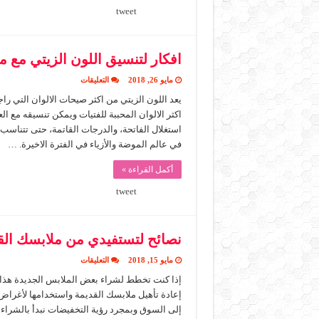
tweet
افكار لتنسيق اللون الزيتي مع 
على
مايو 26, 2018
التعليقات
افكار
لتنسيق
اللون
اكثر الالوان المحببة للفتيات ويمكن تنسيقه مع ال
الزيتي
مع
استغلال الفاتحة، والدرجات القاتمة، حتى تتناسب 
ملابسك
في عالم الموضة والأزياء في الفترة الاخيرة. …
مغلقة
أكمل القراءة »
tweet
نصائح لتستفيدي من ملابسك الق
على
مايو 15, 2018
التعليقات
نصائح
لتستفيدي
إذا كنت تخطط لشراء بعض الملابس الجديدة هذا ال
من
إعادة تأهيل ملابسك القديمة واستخدامها لأغراض 
ملابسك
القديمة
إلى السوق وبمجرد رؤية التخفيضات نبدأ بالشراء عندم
مغلقة