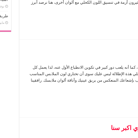
يرون أزمة في تنسيق اللون الكحلي مع ألوان أخرى، هنا نرصد أبرز
نوفمبر 
طريقة
مايو 1, 9
 أنه يلعب دور كبير في تكوين الانطباع الأول عنه، لذا يعمل كل
ي هذة الإطلالة ليس عليك سوى أن تختاري لون الملابس المناسب
ب بإشعاعك المنعكس من بريق عينيك وأناقة ألوان ملابسك. رافقينا
 اكبر سنا