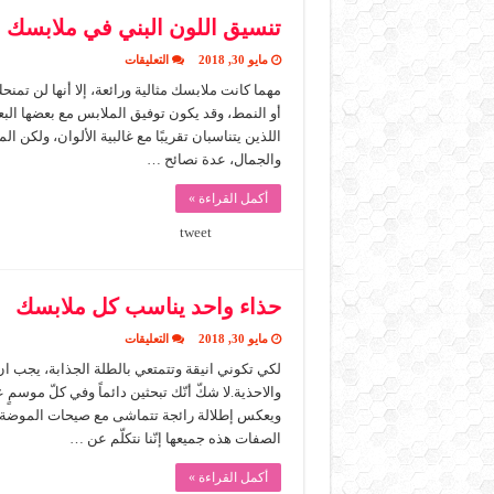
تنسيق اللون البني في ملابسك
على
مايو 30, 2018
التعليقات
تنسيق
اللون
مهما كانت ملابسك مثالية ورائعة، إلا أنها لن تم
البني
أو النمط، وقد يكون توفيق الملابس مع بعضها البعض
في
ملابسك
مغلقة
والجمال، عدة نصائح …
أكمل القراءة »
tweet
حذاء واحد يناسب كل ملابسك
على
مايو 30, 2018
التعليقات
حذاء
واحد
لكي تكوني انيقة وتتمتعي بالطلة الجذابة، يجب 
يناسب
والاحذية.لا شكّ أنّك تبحثين دائماً وفي كلّ موسمٍ
كل
ملابسك
ويعكس إطلالة رائجة تتماشى مع صيحات الموضة ولهذ
مغلقة
الصفات هذه جميعها إنّنا نتكلّم عن …
أكمل القراءة »