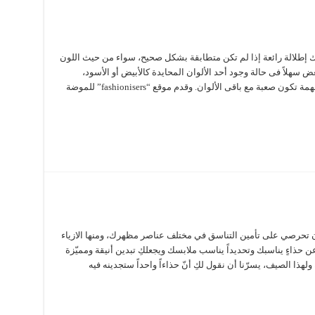
نحك إطلالة رائعة إذا لم تكن متطابقة بشكل صحيح، سواء من حيث اللون
 سهلاً فى حالة وجود أحد الألوان المحايدة كالأبيض أو الأسود،
اللذين يتناسبان تقريبًا مع غالبية الألوان، ولكن المهمة تكون صعبة مع باقى الألوان. وقدم موقع “fashionisers” للموضة
ان تحرصي على تأمين التناسق في مختلف عناصر مظهرك، ومنها الازياء
 عن حذاءٍ يناسبك وتحديداً يناسب ملابسك ويجعلكِ تبدين أنيقة ومميّزة
ا الصيف، يسرّنا أن نقول لكِ أنّ حذاءاً واحداً ستجدينه فيه