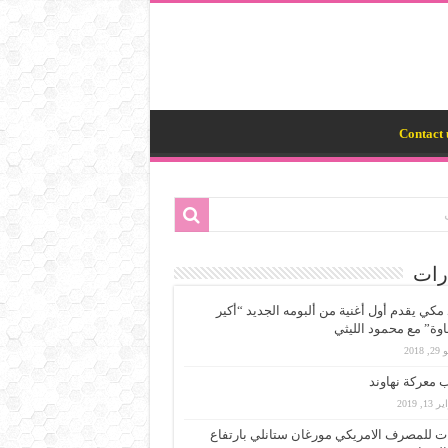
Contact 
رات
مكي يقدم أول أغنية من ألبومه الجديد “أكير
وة” مع محمود الليثي
 2018
 معركة نهاوند
13, 2019
ت للمصرف الامريكي مورغان ستانلي بارتفاع