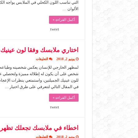
اللون
التي تناسب اللون الكحلي في الملابس يواجه الكث
الكحلي
الألوان …
مغلقة
أكمل القراءة »
tweet
اختاري ملابسك وفقا لون عينيك
على
يونيو 2, 2018
التعليقات
اختاري
ملابسك
لمظهر الخارجي للإنسان يعكس شخصيته وطباعه، كما
وفقا
شخص على أن يكون له إطلاله مميزة ولتحصلي عل
لون
عينيك
للون عينيك الجميلتين، واستمتعي بنظرات الإعجا
مغلقة
في المقال التالي لتتعرفي على طرق اختيار …
أكمل القراءة »
tweet
اخطاء في ملابسك تجعلك تظهري
على
يونيو 2, 2018
التعليقات