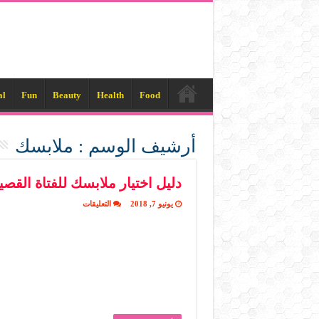
al
Fun
Beauty
Health
Food
أرشيف الوسم :
ملابسك
دليل اختيار ملابسك للفتاة القصي
على
يونيو 7, 2018
التعليقات
دليل
اختيار
ملابسك
للفتاة
القصيرة
مغلقة