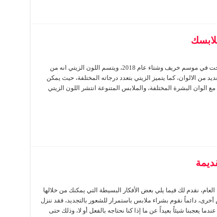
ملابسك
يعد اللون الزيتي من اكثر صيحات الالوان التي راجت في موسم خريف وشتاء عام 2018، ويتسم اللون الزيتي انه من
عديد من الالوان، كما يتميز الزيتي بتعدد درجاته المختلفة، حيث يمكن
مع الوان البشرة المختلفة، والملابس المتنوعة انتشر اللون الزيتي
ديمة
عام، نقدم لك فيما يلي بعض الأفكار البسيطة التي يمكنك من خلالها
أخرى، دائماً نقوم بشراء ملابس باستمرار للشعور بالتجديد، فقد ننزل
ا يعجبنا شيئاً بعيداً عن ما إذا كنا نحتاجه بالفعل أو لا، وذلك حتى