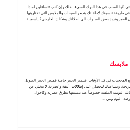
ى أنّها السبب في هذا اللوك السيء، لذلك وإن كنتِ تتساءلين لماذا
ن في طريقة تنسيقك لإطلالتك هذه والصيحات والملابس التي تختارينها.
ي العمر وتزيد بعض السنوات الى اطلالتك وشكلك الخارجي؟ ياسمينة
 ملابسك
ع المحجبات في كل الأوقات، فيتميز الجينز خاصة قميص الجينز الطويل
ومريحة، ويساعدك لتحصلي على إطلالات أنيقة وعصرية. لا تتخلي عن
لاتك اليومية الملفتة خصوصاً عند تنسيقها بطرق عصرية وكاجوال
ضة. اليوم ومن …