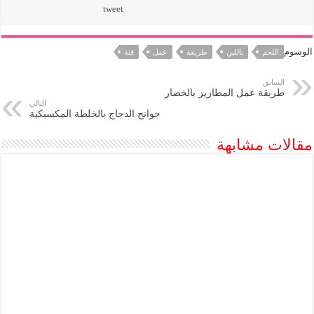
tweet
الوسوم
اللحم
باللبن
طريقة
عمل
فتة
السابق
طريقة عمل المطازيز بالخضار
التالي
جوانح الدجاج بالخلطة المكسيكية
مقالات مشابهة