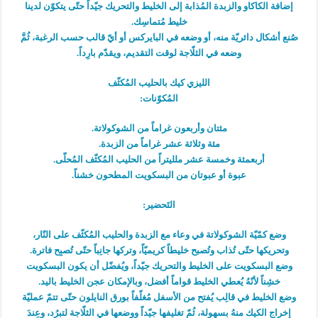
إضافة الكاكاو والزبدة المُذابة إلى الخليط والتحريك جيّداً حتّى يتكوّن لدينا
خليط مُتماسِك.
صُنع أشكال دائريّة منه، أو وضعه في البايركس أو أيّ قالب حسب الرغبة، ثُمَّ
وضعه في الثلّاجة لوقت التقديم، ويقدّم بارِداً.
الليزي كيك بالحليب المُكثّف
المُكوّنات:
مئتان وأربعون غراماً من الشوكولاتة.
مئة وثلاثة عشر غراماً من الزبدة.
أربعمئة وخمسة عشر ملليتراً من الحليب المُكثّف المُحلّى.
عبوة أو عبوتان من البسكويت المطحون خشناً.
التَحضير:
وضع كمّيّة الشوكولاتة في وعاء مع الزبدة والحليب المُكثّف على النّار،
وتحريكها حتّى تُذاب وتُصبح خليطاً كريميّاً، وتركها جانِباً حتّى تُصبِح فاترة.
وضع البسكويت على الخليط والتحريك جيّداً، ويُفضّل أن يكون البسكويت
خشِناً لأنّهُ يُعطي الخليط قواماً أفضل، وبالإمكان عجن الخليط باليد.
وضع الخليط في قالِب يُفتح من الأسفل مُغلّفاً بورق النايلون حتّى تتمّ عمليّة
إخراج الكيك منهُ بسهولة، ثُمّ تغليفها جيّداً ووضعها في الثلّاجة لتبرُد، وعِندَ