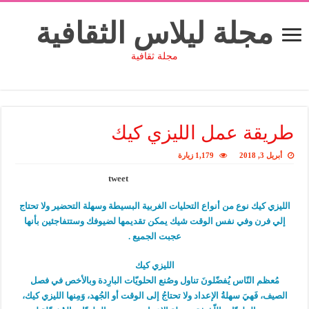
مجلة ليلاس الثقافية
مجلة ثقافية
طريقة عمل الليزي كيك
أبريل 3, 2018
1,179 زيارة
tweet
الليزي كيك نوع من أنواع التحليات الغربية البسيطة وسهلة التحضير ولا تحتاج
إلي فرن وفي نفس الوقت شيك يمكن تقديمها لضيوفك وستتفاجئين بأنها
عجبت الجميع .
الليزي كيك
مُعظم النّاس يُفضّلونَ تناول وصُنع الحلويّات البارِدة وبالأخص في فصل
الصيف، فَهيَ سهلةُ الإعداد ولا تحتاجُ إلى الوقت أو الجُهد، وَمِنها الليزي كيك،