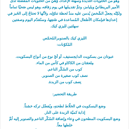
وهو من الحلويّات اللّذيذة وسهلة الإعداد، وَهيَ من الحلويّات المُفضّلة لدى
الأمير البريطانيّ ويليامز، وتمَّ تقديمُها في يوم زفافه، وهو ليس صَحيّا تماماً
ولكِنّه يجعلُ الشّخصَ يُدمن عليه منذُ لحظة تناوُلِه، ولأنّها لا تحتاجُ إلى الخَبز في
إعدادِها فبإمكان الأطفال المُساعدة في صُنعِها، وسنُقدّم اليوم وصفتين
سهلتين لليزي كيك.
الليزي كيك بالصنوبرالمُحمّص
المُكوّنات:
عبوتان من بسكويت الدايجستيف، أو أيّ نوع من أنواع البسكويت.
مِلعقتان من الكاكاو في كأس من الماء.
كوب من السُكّر الناعم.
نصف كوب صغيرة من الصنوبر.
نِصف كوب من الزبدة.
طريقة التحضير:
وضع البسكويت في الخلّاط لطحنهِ، ويُفضّل تركه خشناً.
إذابة كميّة الزبدة على النار.
وضع البسكويت المطحون في وِعاء وإضافة السُكّر الناعم والصنوبر إليه ثُمَّ
خلطها معاً.