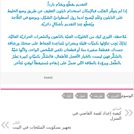
التقديم يقطّع ويقدّم بارداً.
إذا لم يتوفّر القالِب فبالإمكان استخدام نايلون التغليف عن طريق وضع الخليط
على النايلون ولفّهِ ليُصبح لدينا رول أسطوانيّ الشَكِل، ويوضع في الثلّاجة
ويُقطّع عِندَ التقديم بأشكالٍ دائريّة.
مُلاحظة: الليزي كيك من الحَلويّات الغنيّة بالدُهون والسُعرات الحراريّة العاليّة،
لِذَلِكَ يَجِب تناوُلها بكميّات قليلة وبفتراتٍ مُتباعِدة للحِفاظ على صحتك ورشاقة
جسدك، فقطعةٌ صغيرة منهُ أو قطعتان تكفي للشّخص الواحد، ولأنّها غنيّةٌ
بالسُكَّر فهيَ ليست بالخَيار الأفضل للأطفال، فالسُكَّر بكميّاتٍ كبيرة يَضُرُ
بالطّفل ويزوّدهُ بالطاقة التّي تعملُ على إبقاءهِ مُستيقظاً لوقتٍ مُتأخر.
tweet
الوسوم
الليزي
طريقة
عمل
كيك
السابق
كيفية إعداد لقمة القاضي في
المنزل
التالي
تجهيز بسكويت المثلجات في البيت