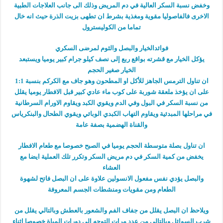
وخفض نسبة السكر العالية في دم المريض وذلك الى جانب العلاجات الطبية
الاخرى فالفاصوليا مقوية ومغذية بشرط ان تطهى بزيت الذرة حيث انه خال
تماما من الكوليسترول
فوائدالخيار والبصل والثوم لمرضى السكري
يؤكل الخيار مع قشرته بواقع ربع إلى نصف كيلو جرام كبير يوميا ويستبعد
الخيار صغير الحجم
ان تناول الترمس الجاهز للأكل او المطحون وهو جاف مع الكركم بنسبة 1:1
على ان يؤخذ ملعقة شوربة على كوب ماء عادي كبير قبل الافطار يوميا يقلل
من نسبة السكر في البول وفي الدم ويقوي الكبد ويقاوم الاورام السرطانية
في مراحلها المبدئية ويقاوم التهاب الكبدي الوبائي ويقوي الطحال والبنكرياس
والقناة الهضمية بصفة عامة
ان تناول بصلة متوسطة الحجم يوميا في الصبح خصوصا مع طعام الافطار
يخفض من كمية السكر في دم مريض السكر وتكرر تلك العملية ايضا مع
العشاء
والبصل يؤدي نفس مفعول الانسولين علاوة على ان البصل فاتح لشهوة
الطعام ومن مقويات ومنشطات الجسم المعروفة
ويلاحظ ان البصل يقلل من جفاف الفم والشعور بالعطش وبالتالي يقلل من
شرب السوائل وبالتالي من عدد مرات التوجه الى دورات المياة خصوصا اثناء