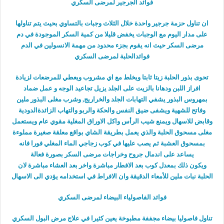
فوائد الجرجير لمرضى السكري
ان تناول حزمة جرجير واحدة خلال الثلاث وجبات بالتساوي بحيث يتم تناولها
على مدار اليوم مع الوجبات يخفض قليلا من كمية السكر الموجودة في دم
مرضى السكر حيث انه يقوم بجزء محدود من مهمة الانسولين في الدم
فوائدالحلبة لمرضى السكري
تحوى بذور الحلبة زيتا ثابتا ويخلط مع اي مشروب ويعطي للمرضعات لزيادة
افراز اللبن ودهانا بالزيت على الجلد يزيل تجاعيد الوجه و عمل ضماد
بمهروس البذور يشفي التهابات الجلد والخراريج, وشرب مغلى البذور ملين
وفاتح للشهية ويشفى ضيق النفس والحكة والربو والتهاب الزائدةالدودية
وقابض للاسهال ويمنع شيب الرأس واكل الاوراق المغلية مقوي عام ويستعمل
مغلى مسحوق الحلبة والذي يعمل بطريقة الشاي بواقع معلقة صغيرة مملوءة
بمسحوق العشبة ثم يصب عليها في كوب زجاجي الماء المغلي فورا فانه
يساعد على اندمال جروح وخراجات مرضى السكر بصورة فعالة
ويكون ذلك بمعدل كوب بعد الافطار مباشرة واخر بعد العشاء مباشرة لان
الحلبة نبات ملين للأمعاء الدقيقة وان الافراط في استخدامه يؤدي الى الاسهال
فوائد الفاصولياء البيضاء لمرضى السكري
تناول فاصوليا بيضاء مجففة مطبوخة يعين كثيرا في علاج مرض البول السكري