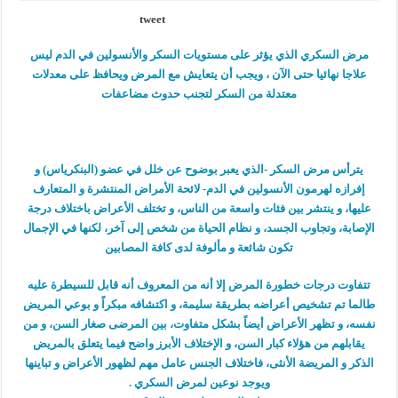
tweet
مرض السكري الذي يؤثر على مستويات السكر والأنسولين في الدم ليس
علاجا نهائيا حتى الآن ، ويجب أن يتعايش مع المرض ويحافظ على معدلات
معتدلة من السكر لتجنب حدوث مضاعفات
يترأس مرض السكر -الذي يعبر بوضوح عن خلل في عضو (البنكرياس) و
إفرازه لهرمون الأنسولين في الدم- لائحة الأمراض المنتشرة و المتعارف
عليها، و ينتشر بين فئات واسعة من الناس، و تختلف الأعراض باختلاف درجة
الإصابة، وتجاوب الجسد، و نظام الحياة من شخص إلى آخر، لكنها في الإجمال
تكون شائعة و مألوفة لدى كافة المصابين
تتفاوت درجات خطورة المرض إلا أنه من المعروف أنه قابل للسيطرة عليه
طالما تم تشخيص أعراضه بطريقة سليمة، و اكتشافه مبكراً و بوعي المريض
نفسه، و تظهر الأعراض أيضاً بشكل متفاوت، بين المرضى صغار السن، و من
يقابلهم من هؤلاء كبار السن، و الإختلاف الأبرز واضح فيما يتعلق بالمريض
الذكر و المريضة الأنثى، فاختلاف الجنس عامل مهم لظهور الأعراض و تباينها
ويوجد نوعين لمرض السكري .