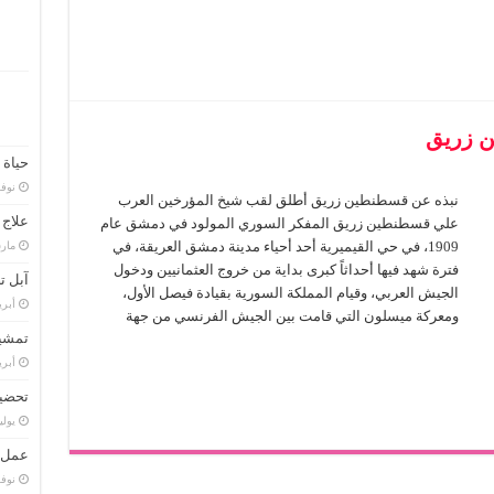
ن زريق
حياة أ
نوفمبر 
نبذه عن قسطنطين زريق أطلق لقب شيخ المؤرخين العرب
علاج 
علي قسطنطين زريق المفكر السوري المولود في دمشق عام
1909، في حي القيميرية أحد أحياء مدينة دمشق العريقة، في
مارس 9
فترة شهد فيها أحداثاً كبرى بداية من خروج العثمانيين ودخول
آبل تصلح 
الجيش العربي، وقيام المملكة السورية بقيادة فيصل الأول،
أبريل 28
ومعركة ميسلون التي قامت بين الجيش الفرنسي من جهة
تمشيط
أبريل 24
تحضير
يوليو 29,
عمل ا
نوفمبر 