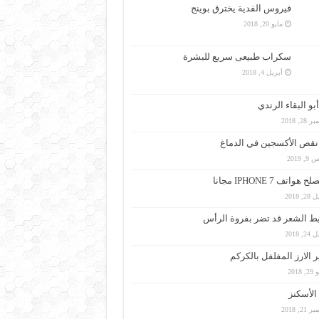
فيروس الفدية يخترق بوينج
مايو 20, 2018
سكراب طبيعى سريع للبشرة
أبريل 4, 2018
بو البقاء الرندي
28, 2018
نقص الأكسجين في الدماغ
, 2019
هواتف IPHONE 7 مجانا
, 2018
 الشعر قد تضر بفروة الرأس
, 2018
 الارز المفلفل بالكركم
 2018
لأسكنز
21, 2018