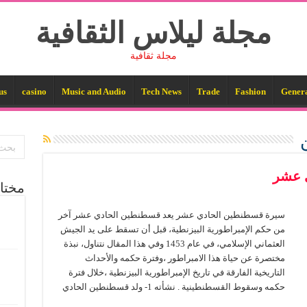
مجلة ليلاس الثقافية
مجلة ثقافية
us
casino
Music and Audio
Tech News
Trade
Fashion
Gener
 عشر
مختا
سيرة قسطنطين الحادي عشر يعد قسطنطين الحادي عشر آخر
من حكم الإمبراطورية البيزنطية، قبل أن تسقط على يد الجيش
العثماني الإسلامي، في عام 1453 وفي هذا المقال نتناول، نبذة
مختصرة عن حياة هذا الامبراطور ،وفترة حكمه والأحداث
التاريخية الفارقة في تاريخ الإمبراطورية البيزنطية ،خلال فترة
حكمه وسقوط القسطنطينية . نشأته 1- ولد قسطنطين الحادي