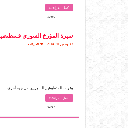
أكمل القراءة »
tweet
سيرة المؤرخ السوري قسطنطي
على
ديسمبر 30, 2018
التعليقات
سيرة
المؤرخ
السوري
قسطنطين
زريق
مغلقة
وقوات المتطوعين السوريين من جهة أخري، …
أكمل القراءة »
tweet