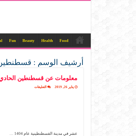
al
Fun
Beauty
Health
Food
أرشيف الوسم :
قسطنطين
معلومات عن قسطنطين الحادي
على
يناير 26, 2019
التعليقات
معلومات
عن
قسطنطين
الحادي
عشر
مغلقة
عشر في مدينة القسطنطينية عام 1404 …