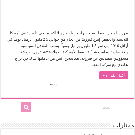
تعززت اسعار النفط بسبب تراجع إنتاج فنزويلا أكبر منتجي “أوبك” في أميركا
اللاتينية. وانخفض إنتاج فنزويلا من الخام من حوالي 2.5 مليون برميل يومياً في
أوائل 2016 إلى نحو 1.5 مليون برميل يومياً، بسبب القلاقل السياسية
والاقتصادية. وقامت شركة النفط الأميركية العملاقة “شيفرون” بإجلاء
مسؤولين تنفيذيين عن فنزويلا، بعد سجن اثنين من عامليها هناك في نزاع
تعاقدي مع شركة النفط …
أكمل القراءة »
tweet
مختارات