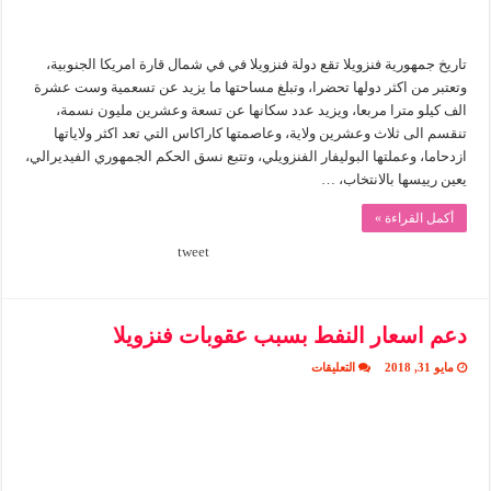
تاريخ جمهورية فنزويلا تقع دولة فنزويلا في في شمال قارة امريكا الجنوبية،
وتعتبر من اكثر دولها تحضرا، وتبلغ مساحتها ما يزيد عن تسعمية وست عشرة
الف كيلو مترا مربعا، ويزيد عدد سكانها عن تسعة وعشرين مليون نسمة،
تنقسم الى ثلاث وعشرين ولاية، وعاصمتها كاراكاس التي تعد اكثر ولاياتها
ازدحاما، وعملتها البوليفار الفنزويلي، وتتبع نسق الحكم الجمهوري الفيديرالي،
يعين رييسها بالانتخاب، …
أكمل القراءة »
tweet
دعم اسعار النفط بسبب عقوبات فنزويلا
على
مايو 31, 2018
التعليقات
دعم
اسعار
النفط
بسبب
عقوبات
فنزويلا
مغلقة