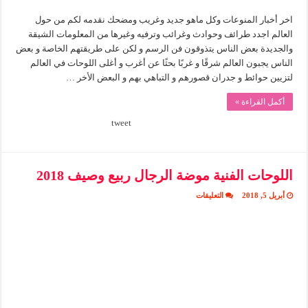
اخر أخبار المنوعات وكل ماهو جديد وغريب ومضحك نقدمه لكم من حول
العالم اجدد طرائف وحوادث وغرائب وترفيه وغيرها من المعلومات الشيقة
والجديدة بعض الناس يتذوقون فن الرسم و لكن على طريقتهم الخاصة و بعض
الناس يجبون العالم شرقًا و غربًا بحثًا عن أغرب و أغلى اللوحات في العالم
لتزيين حوائط و جدران قصورهم و التباهي بهم و البعض الأخر …
أكمل القراءة »
tweet
اللوحات الفنية موضة الرجال ربيع وصيف 2018
على
أبريل 5, 2018
التعليقات
اللوحات
الفنية
موضة
الرجال
ربيع
وصيف
2018
مغلقة