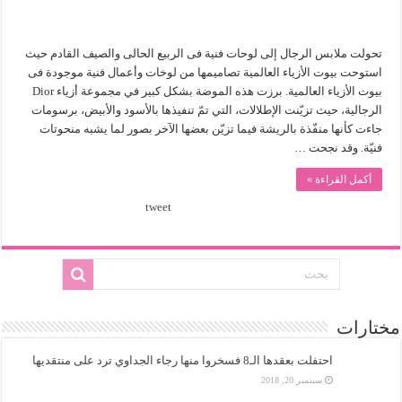
تحولت ملابس الرجال إلى لوحات فنية فى الربيع الحالى والصيف القادم حيث
استوحت بيوت الأزياء العالمية تصاميمها من لوخات وأعمال فنية موجودة فى
بيوت الأزياء العالمية. برزت هذه الموضة بشكل كبير في مجموعة أزياء Dior
الرجالية، حيث تزيّنت الإطلالات، التي تمّ تنفيذها بالأسود والأبيض، برسومات
جاءت كأنها منفّذة بالريشة فيما تزيّن بعضها الآخر بصور لما يشبه منحوتات
فنيّة. وقد نجحت …
أكمل القراءة »
tweet
مختارات
احتفلت بعقدها الـ8 فسخروا منها رجاء الجداوي ترد على منتقديها
سبتمبر 20, 2018