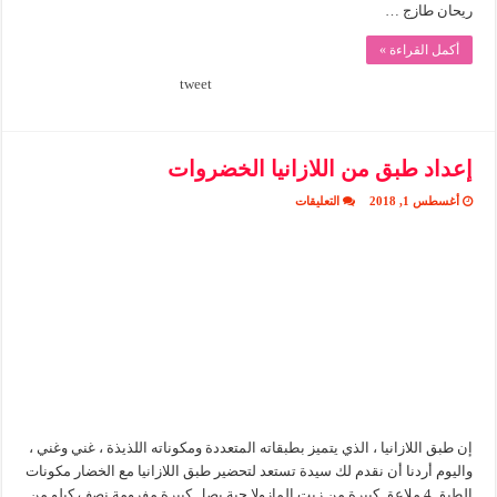
ريحان طازج …
أكمل القراءة »
tweet
إعداد طبق من اللازانيا الخضروات
على
أغسطس 1, 2018
التعليقات
إعداد
طبق
من
اللازانيا
الخضروات
مغلقة
إن طبق اللازانيا ، الذي يتميز بطبقاته المتعددة ومكوناته اللذيذة ، غني وغني ،
واليوم أردنا أن نقدم لك سيدة تستعد لتحضير طبق اللازانيا مع الخضار مكونات
الطبق 4 ملاعق كبيرة من زيت المازولا حبة بصل كبيرة مفرومة نصف كيلو من