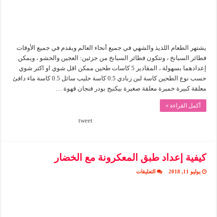
يشتهر الطعام اللذيذ والشهي في جميع أنحاء العالم ويقدم في جميع الأوقات
فطائر السبانخ ، وتتكون فطائر السبانخ من جزئين: العجين والحشو ، ويمكن
إعدادهما بسهولة ، المقادير 5 كاسات طحين ممكن اقل شوي او اكتر شوي
حسب نوع الطحين كاسة لبن زبادي 0.5 كاسة حليب سائل 0.5 كاسة ماء دافئ
معلقة كبيرة خميرة معلقة صغيرة بيكنيج بودر فنجان قهوة …
أكمل القراءة »
tweet
كيفية إعداد طبق المعكرونة مع الخضار
على
يوليو 11, 2018
التعليقات
كيفية
إعداد
طبق
المعكرونة
مع
الخضار
مغلقة