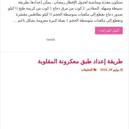
ستكون مغذية ومناسبة لجدول الإفطار رمضان ، يمكن إعدادها بطريقة
بسيطة وسهلة. المقادير: 2 كوب من مرق دجاج 1 كوب من كريمة طبخ ½ كيلو
صدور دجاج تقطع إلى مكعبات متوسطة الحجم ½ كيلو بطاطس مقشرة
وتقطع إلى مكعبات متوسطة الحجم 1 بصلة كبيرة مفرومة بشكل ناعم …
أكمل القراءة »
tweet
طريقة إعداد طبق معكرونة المقلوبة
على
يوليو 30, 2018
التعليقات
طريقة
إعداد
طبق
معكرونة
المقلوبة
مغلقة