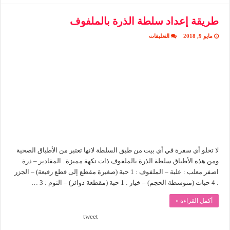
طريقة إعداد سلطة الذرة بالملفوف
على
مايو 9, 2018
التعليقات
طريقة
إعداد
سلطة
الذرة
بالملفوف
مغلقة
لا تخلو أي سفرة في أي بيت من طبق السلطة لانها تعتبر من الأطباق الصحية
ومن هذه الأطباق سلطة الذرة بالملفوف ذات نكهة مميزة . المقادير – ذرة
اصفر معلب : علبة – الملفوف : 1 حبة (صغيرة مقطع إلى قطع رفيعة) – الجزر
: 4 حبات (متوسطة الحجم) – خيار : 1 حبة (مقطعة دوائر) – الثوم : 3 …
أكمل القراءة »
tweet