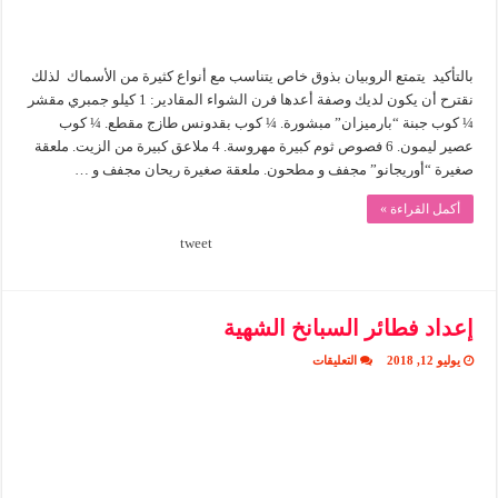
بالتأكيد يتمتع الروبيان بذوق خاص يتناسب مع أنواع كثيرة من الأسماك لذلك
نقترح أن يكون لديك وصفة أعدها فرن الشواء المقادير: 1 كيلو جمبري مقشر
¼ كوب جبنة “بارميزان” مبشورة. ¼ كوب بقدونس طازج مقطع. ¼ كوب
عصير ليمون. 6 فصوص ثوم كبيرة مهروسة. 4 ملاعق كبيرة من الزيت. ملعقة
صغيرة “أوريجانو” مجفف و مطحون. ملعقة صغيرة ريحان مجفف و …
أكمل القراءة »
tweet
إعداد فطائر السبانخ الشهية
على
يوليو 12, 2018
التعليقات
إعداد
فطائر
السبانخ
الشهية
مغلقة