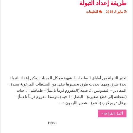
طريقة إعداد التبولة
على
مايو 9, 2018
التعليقات
طريقة
إعداد
التبولة
مغلقة
تعتبر التبولة من أطباق السلطات الشهية مع كل الوجبات يمكن إعداد التبولة
بعدة طرق ومهما تعددت طرق تحضيرها تبقى من السلطات المرغوبة بشدة .
المقادير – البقدونس : 2 ضمة (المفروم فرماً ناعماً) – طماطم : 5 حبات
(مقطعة إلى قطع صغيرة) – البصل : 1 حبة (متوسط مفروم فرماً ناعماً) –
برغل : ربع كوب (ناعم) – عصير الليمون : …
أكمل القراءة »
tweet