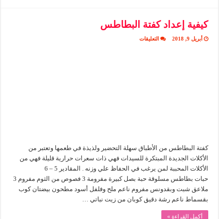
كيفية إعداد كفتة البطاطس
على
أبريل 9, 2018
التعليقات
كيفية
إعداد
كفتة
البطاطس
مغلقة
كفتة البطاطس من الأطباق سهلة التحضير ولذيذة في طعمها وتعتبر من
الأكلات الجديدة المبتكرة للسيدات فهي ذات سعرات حرارية قليلة فهي من
الأكلات المحببة لمن يرغب في الحفاظ علي وزنه . المقادير 5 – 6
حبات بطاطس مسلوقة حبة بصل كبيرة مفرومة 3 فصوص من الثوم مفروم 3
ملاعق شبت وبقدونس مفروم ناعم ملح وفلفل أسود مطحون بيضتان كوب
بقسماط ناعم رشة دقيق كوبان من زيت نباتي …
أكمل القراءة »