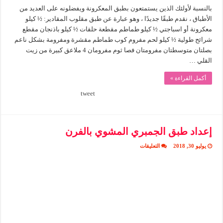
بالنسبة لأولئك الذين يستمتعون بطبق المعكرونة ويفضلونه على العديد من
الأطباق ، نقدم طبقًا جديدًا ، وهو عبارة عن طبق مقلوب المقادير: ½ كيلو
معكرونة أو اسباجتي ½ كيلو طماطم مقطعة حلقات ½ كيلو باذنجان مقطع
شرائح طولية ½ كيلو لحم مفروم كوب طماطم مقشرة ومفرومة بشكل ناعم
بصلتان متوسطتان مفرومتان فصا ثوم مفرومان 4 ملاعق كبيرة من زيت
القلي …
أكمل القراءة »
tweet
إعداد طبق الجمبري المشوي بالفرن
على
يوليو 30, 2018
التعليقات
إعداد
طبق
الجمبري
المشوي
بالفرن
مغلقة