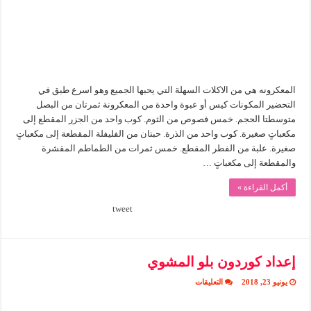
المعكرونه هي من الاكلات السهلة التي يحبها الجميع وهو اسرع طبق في
التحضير المكونات كيس أو عبوة واحدة من المعكرونة ثمرتان من البصل
متوسطتا الحجم. خمس فصوص من الثوم. كوب واحد من الجزر المقطع إلى
مكعباتٍ صغيرة. كوب واحد من الذرة. حبتان من الفليفلة المقطعة إلى مكعباتٍ
صغيرة. علبة من الفطر المقطع. خمس ثمرات من الطماطم المقشرة
والمقطعة إلى مكعباتٍ …
أكمل القراءة »
tweet
إعداد كوردون بلو المشوي
على
يونيو 23, 2018
التعليقات
إعداد
كوردون
بلو