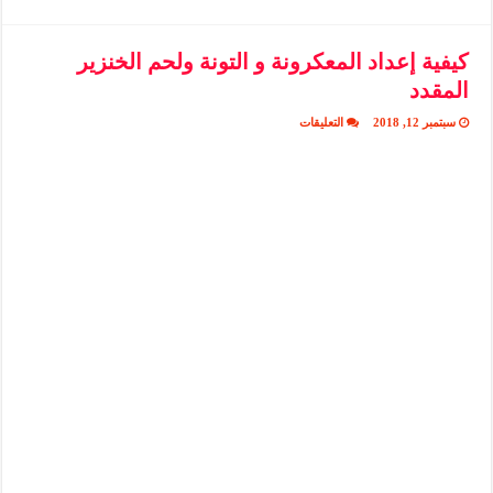
كيفية إعداد المعكرونة و التونة ولحم الخنزير
المقدد
على
سبتمبر 12, 2018
التعليقات
كيفية
إعداد
المعكرونة
و
التونة
ولحم
الخنزير
المقدد
مغلقة