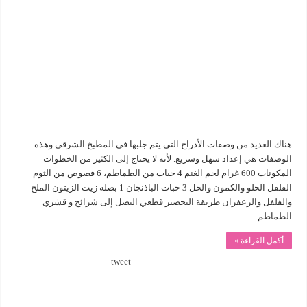
كيفية
إعداد
طاجن
الباذنجان
مغلقة
هناك العديد من وصفات الأدراج التي يتم جلبها في المطبخ الشرقي وهذه
الوصفات هي إعداد سهل وسريع. لأنه لا يحتاج إلى الكثير من الخطوات
المكونات 600 غرام لحم الغنم 4 حبات من الطماطم، 6 فصوص من الثوم
الفلفل الحلو والكمون والخل 3 حبات الباذنجان 1 بصلة زيت الزيتون الملح
والفلفل والزعفران طريقة التحضير قطعي البصل إلى شرائح و قشري
الطماطم …
أكمل القراءة »
tweet