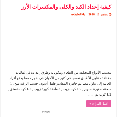
كيفية إعداد الكبد والكلى والمكسرات الأرز
على
سبتمبر 12, 2018
التعليقات
كيفية
إعداد
الكبد
والكلى
والمكسرات
الأرز
مغلقة
تتسبب الأنواع المختلفة من الطعام ومكوناته وطرق إعداده في ثقافات
مختلفة ، تناول الأطباق نفسها في كثير من الأحيان في ضجر ، مما يدفع أفراد
العائلة إلى تناول مطاعم جاهزة المقادير فلفل أسود , حسب الرغبة ملح , 1
ملعقة صغيرة صنوبر , 1/2 كوب زيت , 3 ملعقة كبيرة زبيب , 1/2 كوب فستق ,
1/2 كوب لوز , …
أكمل القراءة »
tweet