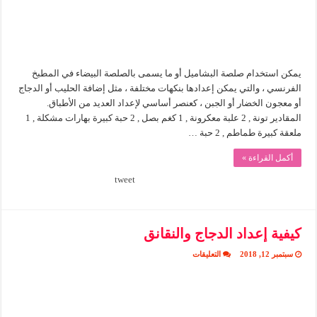
يمكن استخدام صلصة البشاميل أو ما يسمى بالصلصة البيضاء في المطبخ
الفرنسي ، والتي يمكن إعدادها بنكهات مختلفة ، مثل إضافة الحليب أو الدجاج
أو معجون الخضار أو الجبن ، كعنصر أساسي لإعداد العديد من الأطباق.
المقادير تونة , 2 علبة معكرونة , 1 كغم بصل , 2 حبة كبيرة بهارات مشكلة , 1
ملعقة كبيرة طماطم , 2 حبة …
أكمل القراءة »
tweet
كيفية إعداد الدجاج والنقانق
على
سبتمبر 12, 2018
التعليقات
كيفية
إعداد
الدجاج
والنقانق
مغلقة