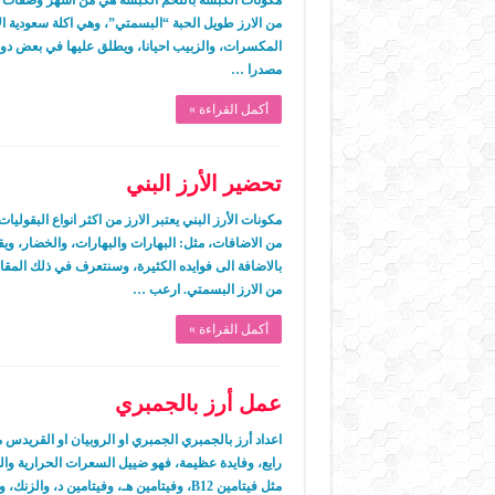
مكونات الكبسة باللحم الكبسة هي من اشهر وصفات ا
من الارز طويل الحبة “البسمتي”، وهي اكلة سعودية الا
المكسرات، والزبيب احيانا، ويطلق عليها في بعض دو
مصدرا …
أكمل القراءة »
تحضير الأرز البني
مكونات الأرز البني يعتبر الارز من اكثر انواع البقولي
من الاضافات، مثل: البهارات والبهارات، والخضار، ويقد
بالاضافة الى فوايده الكثيرة، وسنتعرف في ذلك المقال
من الارز البسمتي. ارعب …
أكمل القراءة »
عمل أرز بالجمبري
اعداد أرز بالجمبري الجمبري او الروبيان او القريدس م
رايع، وفايدة عظيمة، فهو ضييل السعرات الحرارية وال
مثل فيتامين B12، وفيتامين هـ، وفيتامين د