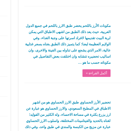
مكونات الأرز باللحم يحضر طبق الارز باللحم في جميع الدول
العربية، حيث يعد ذلك الطبق من اشهى الاطباق التي يمكن
لربة البيت تقديمها لافراد اسرتها على وجبة الغداء، وفي
الولايم العظيمة ايضا؛ كما يتميز ذلك الطبق بغناه بسعر غذايية
عالية، الامر الذي يشجع على تناوله بين الفينة والاخرى، وان
اساليب تحضيره تتشابه وان اختلفت بعض التفاصيل في
مكوناته حسب ما هو …
أكمل القراءة »
تحضير الأرز الحساوي طبق الارز الحساوي هو من اشهر
الاطباق في المطبخ السعودي، والارز الحساوي هو عبارة عن
ارز يزرع بكثرة في مساحة الاحساء، وله الكثير من الفوايد؛
لغناه بالحديد والفيتامينات المختلفة، واسلوب الارز الحساوي
عبارة عن مزيج من الكبسة والمندي في طبق واحد، وفي ذلك