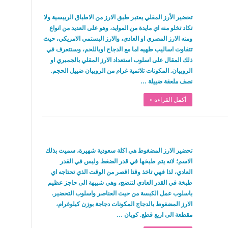
تحضير الأرز المقلي يعتبر طبق الارز من الاطباق الرييسية ولا
تكاد تخلو منه اي مايدة من الموايد، وهو على العديد من انواع
ومنه الارز المصري او العادي، والارز البستمي الامريكي، حيث
تتفاوت اساليب طهيه اما مع الدجاج اوباللحم، وسنتعرف في
ذلك المقال على اسلوب استعداد الارز المقلي بالجمبري او
الروبيان. المكونات ثلاثمية غرام من الروبيان ضييل الحجم.
نصف ملعقة ضييلة …
أكمل القراءة »
تحضير الارز المضغوط هي اكلة سعودية شهيرة، سميت بذلك
الاسم؛ لانه يتم طبخها في قدر الضغط وليس في القدر
العادي، لذا فهي تاخذ وقتا اقصر من الوقت الذي تحتاجه اي
طبخة في القدر العادي لتنضج، وهي شبيهة الى حاجز عظيم
باسلوب عمل الكبسة من حيث العناصر واسلوب التحضير.
الارز المضغوط بالدجاج المكونات دجاجة بوزن كيلوغرام،
مقطعة الى اربع قطع. كوبان …