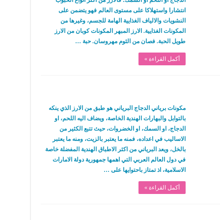
الدجاج او اللحم او السمك؛ فالارز من اكثر انواع الحبوب
انتشارا واستهلاكا على مستوى العالم فهو يتضمن على
النشويات والالياف الغذايية الهامة للجسم، وغيرها من
المكونات الغذايية. الارز المبهر المكونات كوبان من الارز
طويل الحبة. فصان من الثوم مهروسان. حبة …
أكمل القراءة »
مكونات برياني الدجاج البرياني هو طبق من الارز الذي ينكه
بالتوابل والبهارات الهندية الخاصة، ويضاف اليه اللحم، او
الدجاج، او السمك، او الخضروات، حيث تتبع الكثير من
الاساليب في اعداده، فمنه ما يعتبر بالزيت، ومنه ما يعتبر
بالخل، ويعد البرياني من اكثر الاطباق الهندية المفضلة خاصة
في دول العالم العربي التي اهمها جمهورية دولة الامارات
الاسلامية، اذ تمتاز باحتوايها على …
أكمل القراءة »