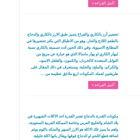
أكمل القراءة »
تحضير أرز بالكاري والفراخ يتميز طبق الارز بالكاري والدجاج
بالطعم اللاذع والحار، وهو من الاطباق التي يكثر تحضيرها في
المطابخ الاسيوية، وفي ذلك الحين اتت تسميته بالكاري نسبة
لبهار الكاري او بهار ماسالا الذي هو عبارة عن مزيج من
التوابل المتعددة كالخردل، والكمون، والفلفل الاسود،
والكركم، والملح، والحلبة، وسنتعرف في ذلك المقال على
طريقتين لعمله. المكونات اربع ملاعق عظيمة من …
أكمل القراءة »
مكونات القدرة بالدجاج تعتبر القدرة احد الاكلات الشهيرة في
بلاد الشام والخليج العربي وخاصة الممكلة العربية السعودية،
واهم ما يميز تلك الاكلة هو الارز المبهر والمنكه بالثوم ويتم
اضافة قطع اللحم او الدجاج فوقها ويقال بانها اكلة خليلية