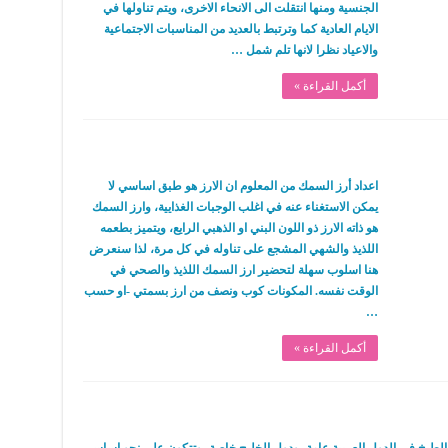
الجنسية ومنها انتقلت الى الانحاء الاخرى، ويتم تناولها في
الايام العادية كما وترتبط بالعديد من المناسبات الاجتماعية
والاعياد نظرا لانها تلم شمل …
أكمل القراءة »
اعداد أرز السمك من المعلوم ان الارز هو طبق اساسي لا
يمكن الاستغناء عنه في اغلب الوجبات الغذايية، وارز السمك
هو ذاته الارز ذو اللون البني او الذهبي الرايع، ويتميز بطعمه
اللذيذ والشهي المشجع على تناوله في كل مرة، لذا سنعرض
هنا اسلوب سهلة لتحضير ارز السمك اللذيذ والصحي في
الوقت نفسه. المكونات كوب ونصف من ارز بسمتي -او حسب
…
أكمل القراءة »