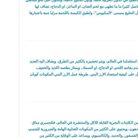
لطبخ في الدول العربية عامة، ودول الخليج خاصة، وتتكون على نحو اساسي
صل كثيرا ما ما تطهى مع لحم الضان، او الماعز، او الدجاج، تضاف لها
ل الخليج مسمى “المكبوس”، ولطبق الكبسة باللحمة مزايا جمة باعتبارها
ات استخداما في العالم، ويتم تحضيره بالكثير من الطرق، ويضاف اليه العديد
م بجانبه اللحم، او الدجاج، او السمك، ويمتاز بطعمه اللذيذ والخفيف،
 على كيفية استعداد الارز البني. طريقة عمل الارز البني المكونات كوبان
ن الكاينات البحرية القابلة للاكل والمنتشرة في العالم، فللجمبري مذاق
دهون، ويحتوي على الكثير من المكونات الغذايية الهامة والضرورية للجسم،
، والزنك، والفسفور، والحديد، والكالسيوم، ويساعد على الوقاية من الكثير من