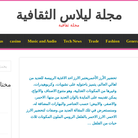
مجلة ليلاس الثقافية
مجلة ثقافية
us
casino
Music and Audio
Tech News
Trade
Fashion
Gener
تحضير الأرز الأحمريعتبر الارز احد الاغذية الرييسة للعديد من
مختا
اهالي العالم، يتميز باحتوايه على نشويات، وكربوهيدرات،
وغيرها من المكونات الغذايية، وهو متنوع الاصناف والانواع،
يمكن تقديمه على المايدة بالوان العديد من منها: الاحمر،
والاصفر، والابيض؛ حسب العناصر والبهارات المضافة له،
وسنستعرض في تلك المقالة العديد من وصفات لتحضير الارز
الاحمر. الارز الاحمر بالفلفل الرومي الملون المكونات ثلاث
حبات من الفلفل …