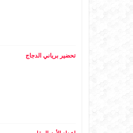
تحضير برياني الدجاج