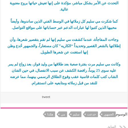
التحدث عن الأمر بشكل مباشر، مؤكدة على إنها تعيش حياتها بروح معنوية
عالية.
كما شكرت مي سليم كل زملائها في الوسط الفني الذين ساندوها، وأيضاً
محبيها الذين كتبوا لها عبارات الدعم عبر حساباتها على مواقع التواصل.
وجاءت المفاجأة، عندما كشفت مي سليم إنها لم تقم بتقصير شعرها، وأن
إطلالتها بالشعر القصير وتحديداً “الكاريه” كان مستعاراً، والجمهور خُدع وظن
إنها استغنت عن شعرها الطويل.
وكانت مي سليم مرت بفترة صعبة بعد طلاقها من وليد فواز، بعد زواج لم يمر
عليه سوى 25 يوماً، رافضة الكشف عن سبب الانفصال، في حين الفنان
الشاب كتب كلمات قاسية عقب وقوع الطلاق الرسمي بينهما، مما عرضه
للنقد من قبل زملائه ومتابعيه على انستقرام.
tweet
الوسوم
الجمهور
خدعت
سليم
مي
هكذا
السابق