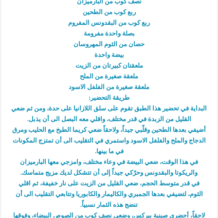
نصف كوب من البارميزان
ربع كوب من الطحين
ربع كوب من البقدونس المفروم
بصلة واحدة مفرومة
حصان من الثوم المهروسان
بيضة واحدة
ملعقتان كبيرتان من الزيت
ملعقة صغيرة من الملح
ملعقة صغيرة من الفلفل الاسود
طريقة التحضير:
البداية في تحضير هذا الطبق تقوم على سلق اللازانيا على حدة، ومن ثم ضعي
القليل من الزبدة في قدر مختلف، واقلي معه البصل الى أن يذبل.
أضيفي بعدها الطحين وقلّبي جيداً، ولاحقاً ضعي كريما الطبخ مع الحليب ومرق
الدجاج والملح والفلفل الاسود واستمري في التقليب الى أن تمتزج المكونات
في ما بينها.
في هذا الوقت، ضعي البيضة في وعاء مختلف، وامزجي معها البارميزان
والريكوتا والبقدونس وحرّكي جيداً إلى أن تتشكل لديك مزيج متماسك.
في قدر متوسط الحجم، ضعي القليل من الزيت على نار خفيفة، ثم اقلي
الثوم، لتضيفي بعدها الجمبري والكاليمار والكابوريا وتتابعي التقليب الى أن
تنضج هذه الثمار نسبياً.
لاحقاً، أحضري صينية بيركس، وضعي نصف كوب من الصوص البيضاء، وفوقها