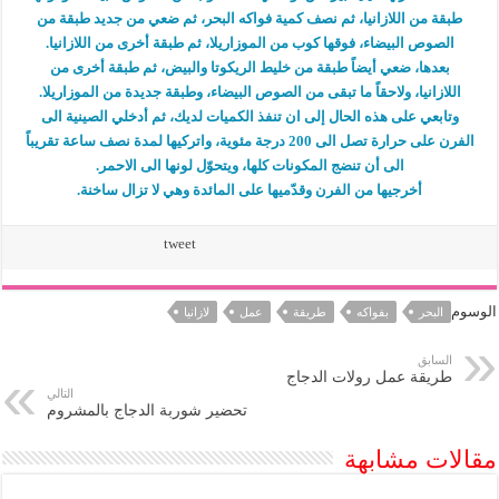
طبقة من اللازانيا، ثم نصف كمية فواكه البحر، ثم ضعي من جديد طبقة من
الصوص البيضاء، فوقها كوب من الموزاريلا، ثم طبقة أخرى من اللازانيا.
بعدها، ضعي أيضاً طبقة من خليط الريكوتا والبيض، ثم طبقة أخرى من
اللازانيا، ولاحقاً ما تبقى من الصوص البيضاء، وطبقة جديدة من الموزاريلا.
وتابعي على هذه الحال إلى ان تنفذ الكميات لديك، ثم أدخلي الصينية الى
الفرن على حرارة تصل الى 200 درجة مئوية، واتركيها لمدة نصف ساعة تقريباً
الى أن تنضج المكونات كلها، ويتحوّل لونها الى الاحمر.
أخرجيها من الفرن وقدّميها على المائدة وهي لا تزال ساخنة.
tweet
الوسوم
البحر
بفواكه
طريقة
عمل
لازانيا
السابق
طريقة عمل رولات الدجاج
التالي
تحضير شوربة الدجاج بالمشروم
مقالات مشابهة