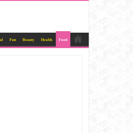
al
Fun
Beauty
Health
Food