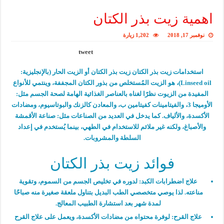
اهمية زيت بذر الكتان
نوفمبر 17, 2018
1,202 زيارة
tweet
استخدامات زيت بذر الكتان زيت بذر الكتان أو الزيت الحار (بالإنجليزية:
Linseed oil)، هو الزيت المُستخلص من بذور الكتان المجففة، وينتمي للأنواع
المفيدة من الزيوت نظرًا لغناه بالعناصر الغذائية الهامة لصحة الجسم مثل:
الأوميجا 3، والفيتامينات كفيتامين ب، والمعادن كالزنك والبوتاسيوم، ومضادات
الأكسدة، والألياف. كما يدخل في العديد من الصناعات مثل: صناعة الأقمشة
والأصباغ، ولكنه غير ملائم للاستخدام في الطهي، بينما يُستخدم في إعداد
السلطة والمشروبات.
فوائد زيت بذر الكتان
علاج اضطرابات الكبد:
لدوره في تخليص الجسم من السموم، وتقوية
مناعته. لذا يوصي متخصصي الطب البديل بتناول ملعقة صغيرة منه صباحًا
لمدة شهر بعد استشارة الطبيب المعالج.
علاج القرح:
لوفرة محتواه من مضادات الأكسدة، ويعمل على علاج القرح