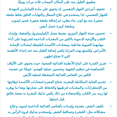
بتطبيق القليل منه على المكان المصاب ثلاث مرات يوميًا.
تخفيف أمراض الجهاز التنفسي:
إذ يحتوي على مادة اللينامارين المهدئة
للجهاز التنفسي، لذا يستخدم في علاج السعال والتهابات الحلق بخلط ملعقة
صغيرة منه مع كوب ماء مغلي، ثم إضافة ملعقة صغيرة عصير ليمون،
وملعقة كبيرة عسل أبيض.
تحسين صحة الجهاز الدوري:
بضبط معدل الكوليسترول والضغط، وإمداد
القلب والأوعية الدموية بالكثير من المغذيات الداعمة لقدرتهما على أداء
مهامهما الحيوية بفاعلية، ومضادات الأكسدة المُثبطة لمعدلات الإصابة
بالأمراض. وللتمتع بهذه المزايا يكفي إضافة القليل منه عند إعداد الأطعمة
التي لا تحتاج لطهي.
تعزيز القدرة على اتباع الأنظمة الغذائية الصحية:
حيث يحتوي على الألياف
المُساهمة في تنظيم الشهية، وتحسين عملية الهضم، عوضًا عن تضمنه
للكثير من العناصر الغذائية المنشطة لعملية الأيض.
تقديم العناية المتكاملة للبشرة:
تحتاج البشرة لمضادات الأكسدة لوقايتها
من الإضطرابات، والمغذيات لترطيبها والحفاظ على نضارتها، وهذا ما يوفره
لها زيت بذر الكتان. وللاستفادة من ذلك يكفي تدليك البشرة به بضعة دقائق
قبل غسلها.
تكثيف الشعر
: بتغذيته وإمداده بالعناصر الغذائية الداعمة لنموه، وعلاج
مشكلاته مثل: القشرة وتساقط الشعر. ويُستخدم بتدليك فروة الرأس به