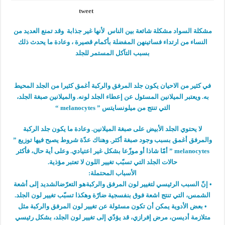
tweet
مشكلة السواد مشكلة شائعة بين الناس لأنها غير جذابة وقد تمنع العديد من
النساء من ارتداء فساتينهن المفضلة بأكمام قصيرة ، وعادة ما يحدث ذلك
بسبب التآكل المستمر للجلد
في كثير من الاحيان يكون جلد المرفق والركبة أغمق كثيرا من الجلد المحيط
به. ويعتبر الميلانين المسئول عن إعطاء الجلد لونه. والميلانين صبغة الجلد،
التي تنتج من ميلونسايتس ” melanocytes “
لا يحتوي الجلد الأبيض على صبغة الميلانين. وعادة ما يكون جلد الركبة
والمرفق أغمق بسبب وجود صبغة أكثر. وهناك عدّة شروط يصبح فيها توزيع ”
melanocytes ” أمّا شاذا أو موزّعا بشكل غير اعتيادي. وعلى أية حال، فأكثر
حالات الجلد التي تسبّب تغيير اللون لا تعتبر مؤذية.
الأسباب المحتملة:
• إنّ السبب الرئيسي لتغيير لون المرفق والركبةهو التعرّضالشديد إلى أشعة
الشمس، التي تنتج اشعة فوق بنفسجية ضارّة وهكذا تسبّب تغيير لون الجلد.
• بعض الأدوية يمكن أن تكون مسئولة عن تغيير لون المرفق والركبة مثل
متلازمة أديسن، مرض إفرازي، قد يؤدّي إلى تغيير لون الجلد، بشكل رئيسي