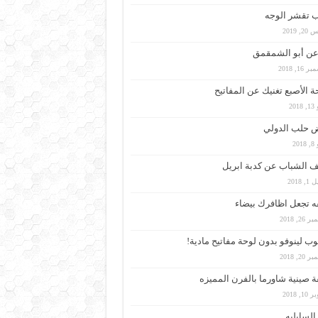
 تقشر الوجه
, 2019
عن أبو الشمقمق
 16, 2018
 الأصبع تغنيك عن المفاتيح
201
 حلب الدولي
201
 الشباب عن كدبة ابريل
, 2018
 تجعل اظافرك بيضاء
26, 2018
وب لينوفو بدون لوحة مفاتيح مادية!
20, 2018
 صينية شاورما بالفرن المميزه
1, 2018
لسابليه