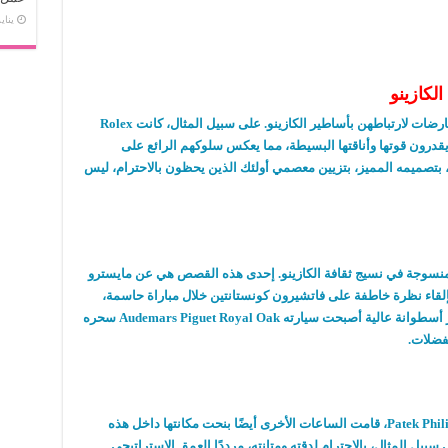
يناير 13,
لكازينو
، تبرز بعض العارضات لارتباطهن بأساطير الكازينو. على سبيل المثال، كانت Rolex
 الذين يقدرون قوتها وأناقتها البسيطة، مما يعكس سلوكهم الرائع على
لطاولات. وبالمثل، قام Patek Philippe Nautilus، بتصميمه المميز، بتزيين معصمي أولئك الذين يحظون بالاحترام، ليس
منسوجة في نسيج ثقافة الكازينو. إحدى هذه القصص هي عن مايسترو
إلقاء نظرة خاطفة على فاتشيرون كونستانتين خلال مباراة حاسمة،
مما يشير إلى الثقة التي أدت إلى فوزه. يروي آخر أسطوانة عالية أصبحت سيارته Audemars Piguet Royal Oak سحره
لفضلات.
بالإضافة إلى Rolex Submariner و Patek Philippe Nautilus، قامت الساعات الأخرى أيضًا بنحت مكانتها داخل هذه
 الحصرية. يحظى Omega Seamaster، على سبيل المثال، بالاحترام لدقته ومتانته، مرددًا العمق الاستراتيجي