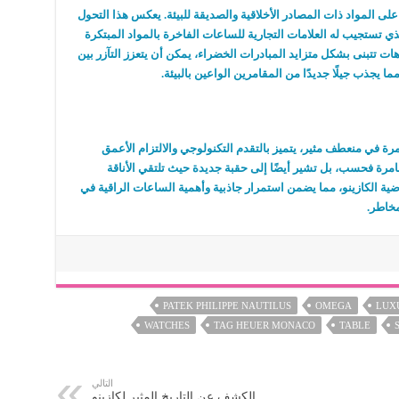
لى المواد ذات المصادر الأخلاقية والصديقة للبيئة. يعكس هذا التحول
ذي تستجيب له العلامات التجارية للساعات الفاخرة بالمواد المبتكرة
هات تتبنى بشكل متزايد المبادرات الخضراء، يمكن أن يتعزز التآزر بين
مما يجذب جيلًا جديدًا من المقامرين الواعين بالبيئة.
 في منعطف مثير، يتميز بالتقدم التكنولوجي والالتزام الأعمق
لمقامرة فحسب، بل تشير أيضًا إلى حقبة جديدة حيث تلتقي الأناقة
رضية الكازينو، مما يضمن استمرار جاذبية وأهمية الساعات الراقية في
مخاطر.
PATEK PHILIPPE NAUTILUS
OMEGA
LUX
WATCHES
TAG HEUER MONACO
TABLE
التالي
الكشف عن التاريخ المثير لكازينو