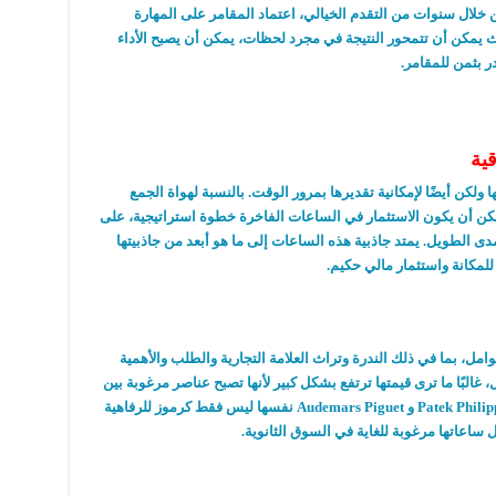
من خلال سنوات من التقدم الخيالي، اعتماد المقامر على المهارة
حيث يمكن أن تتمحور النتيجة في مجرد لحظات، يمكن أن يصبح الأداء
ر بثمن للمقامر.
قية
لكن أيضًا لإمكانية تقديرها بمرور الوقت. بالنسبة لهواة الجمع
كن أن يكون الاستثمار في الساعات الفاخرة خطوة استراتيجية، على
ى الطويل. يمتد جاذبية هذه الساعات إلى ما هو أبعد من جاذبيتها
لمكانة واستثمار مالي حكيم.
وامل، بما في ذلك الندرة وتراث العلامة التجارية والطلب والأهمية
 غالبًا ما ترى قيمتها ترتفع بشكل كبير لأنها تصبح عناصر مرغوبة بين
هواة الجمع. أثبتت علامات تجارية مثل Rolex و Patek Philippe و Audemars Piguet نفسها ليس فقط كرموز للرفاهية
ل ساعاتها مرغوبة للغاية في السوق الثانوية.