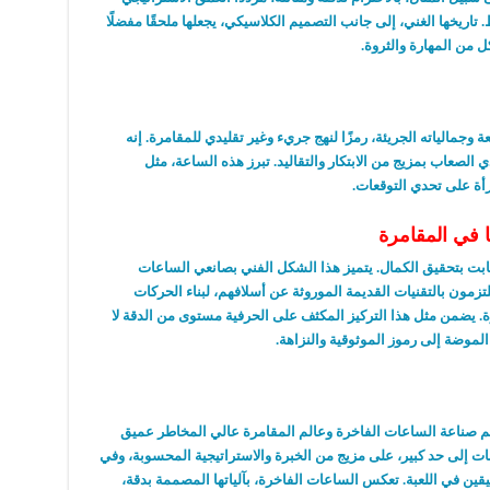
 تاريخها الغني، إلى جانب التصميم الكلاسيكي، يجعلها ملحقًا مفضلًا
 من المهارة والثروة.
Tag Heuer M، بحالته المربعة وجمالياته الجريئة، رمزًا لنهج جريء وغير تقليدي للمقامرة. إنه
 الصعاب بمزيج من الابتكار والتقاليد. تبرز هذه الساعة، مثل
رأة على تحدي التوقعات.
 في المقامرة
ابت بتحقيق الكمال. يتميز هذا الشكل الفني بصانعي الساعات
زمون بالتقنيات القديمة الموروثة عن أسلافهم، لبناء الحركات
 يضمن مثل هذا التركيز المكثف على الحرفية مستوى من الدقة لا
لموضة إلى رموز الموثوقية والنزاهة.
عالم صناعة الساعات الفاخرة وعالم المقامرة عالي المخاطر عميق
 إلى حد كبير، على مزيج من الخبرة والاستراتيجية المحسوبة، وفي
يقين في اللعبة. تعكس الساعات الفاخرة، بآلياتها المصممة بدقة،