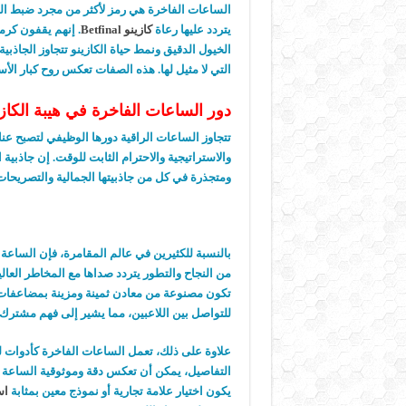
الساعات الفاخرة هي رمز لأكثر من مجرد ضبط الوق
يتردد عليها رعاة
كازينو Betfinal
. إنهم يقفون كرمو
الخيول الدقيق ونمط حياة الكازينو تتجاوز الجاذبي
التي لا مثيل لها. هذه الصفات تعكس روح كبار الأ
دور الساعات الفاخرة في هيبة الكازي
تتجاوز الساعات الراقية دورها الوظيفي لتصبح عنا
والاستراتيجية والاحترام الثابت للوقت. إن جاذبية 
ومتجذرة في كل من جاذبيتها الجمالية والتصريحات 
بالنسبة للكثيرين في عالم المقامرة، فإن السا
من النجاح والتطور يتردد صداها مع المخاطر العالي
تكون مصنوعة من معادن ثمينة ومزينة بمضاعفات م
للتواصل بين اللاعبين، مما يشير إلى فهم مشترك للم
علاوة على ذلك، تعمل الساعات الفاخرة كأدوات لل
التفاصيل، يمكن أن تعكس دقة وموثوقية الساعة ال
يكون اختيار علامة تجارية أو نموذج معين بمثابة
اس