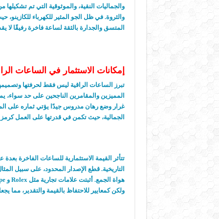
والجماليات النقية، والموثوقية التي تم تشكيلها 
والثروة. في ظل الجو المثير للكهرباء للكازينو، 
المتسق والجدارة بالثقة لساعة فاخرة رفيقًا لا يقد
إمكانات الاستثمار في الساعات الرا
تبرز الساعات الراقية ليس فقط لحرفتها وتصميمها و
المميزين والمقامرين الناجحين على حد سواء، يم
غرار وضع رهان مدروس جيدًا يؤتي ثماره على المد
الجمالية، حيث تكمن في قدرتها على العمل كرمز ل
تتأثر القيمة الاستثمارية للساعات الفاخرة بعدة ع
التاريخية. قطع الإصدار المحدود، على سبيل المثال،
ولكن كمعايير للاحتفاظ بالقيمة والتقدير، مما يجع