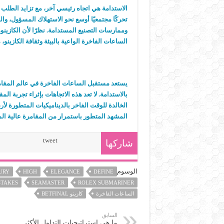
الاستدامة هي اتجاه رئيسي آخر، مع تزايد الطلب ع
تحركًا مجتمعيًا أوسع نحو الاستهلاك المسؤول، وال
وممارسات التصنيع المستدامة. نظرًا لأن الكازينو
الساعات الفاخرة الواعية بالبيئة وثقافة الكازينو، 
يستعد مستقبل الساعات الفاخرة في عالم المقامرة
بالاستدامة. لا تعد هذه الاتجاهات بإثراء تجربة ا
الخالدة للوقت الفاخر بالديناميكيات المتطورة لأ
المشهد المتطور باستمرار من المقامرة عالية ال
tweet
شاركها
الوسوم
URY
HIGH
ELEGANCE
DEFINE
STAKES
SEAMASTER
ROLEX SUBMARINER
الساعات الفاخرة
كازينو BETFINAL
السابق
ما هي استراتيجيات التداول الأكثر