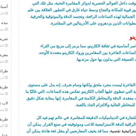
ت داخل العوالم الحصرية لدوائر المقامرة النخبة، مثل تلك التي
أسباب
ز قوية للمكانة والنجاح ونمط حياة غارق في التطور. العلاقة بين علم
مارس 20
ة الجمالية لهذه الساعات الرائعة، وتجسد الدقة والموثوقية والحرفية
نبذه 
سطوانات الذين يزدهرون على الأدرينالين في المقامرة.
ديسمبر
نو
شريحة
مايو 13, 8
صر أساسية في ثقافة الكازينو، مما يرمز إلى مزيج من الثراء
الساعات الفاخرة بين المقامرين ورواد الكازينو متعددة الأوجه،
معرض
العميقة التي يدلون بها حول مرتديها.
مايو 8, 8
طرائف
أبريل 1
عة الفاخرة ليست مجرد ملحق ولكنها وسام شرف. إنه يدل على مستوى
طريقه
ة التي تنطوي عليها ألعاب الكازينو. تعكس هذه الساعات، التي غالبًا ما
سبتمبر 
عقدة، الدقة والمخاطر الكامنة في المقامرة. إنها بمثابة شكل دقيق
لاب ت
خاطر العالية والالتزام الجاد باللعبة.
سبتمبر 
تجارة في الديناميكيات الدقيقة للمقامرة. في عالم تهم فيه كل
طريقة
راقية الدقة الاستراتيجية للاعب وموثوقيته في صنع القرار. يمكن أن
أكتوبر 0
تراتيجية نفسية
، مما قد يخيف المعارضين أو ينقل ثقة هادئة يمكن أن
عمل ا