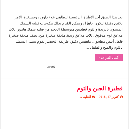
يعد هذا الطبق أحد الأطباق الرئيسية للطاهي علاء داوود ، ويستغرق الأمر
ثلاثين دقيقة لتكون جاهزًا ، ويمكن القيام بذلك مكوننات فيليه السمك
المشوي بالزبدة والثوم قطعتين متوسطة الحجم من فيليه سمك هامور. ثلاث
ملاعق ثوم مدقوق . ثلاث ملاعق زبدة. ملعقة صغيرة ملح. نصف ملعقة صغيرة
فلفل أبيض مطحون. ملعقتين دقيق. طريقة التحضير نقوم بتتبيل السمك
بالثوم والملح والفلفل …
أكمل القراءة »
tweet
فطيرة الجبن والثوم
على
أكتوبر 17, 2018
التعليقات
فطيرة
الجبن
والثوم
مغلقة