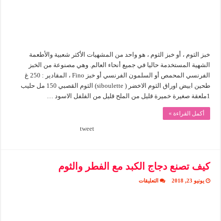
خبز الثوم ، أو خبز الثوم ، هو واحد من المشهيات الأكثر شعبية والأطعمة
الشهية المستخدمة حاليا في جميع أنحاء العالم. وهي مصنوعة من الخبز
الفرنسي المحمص أو السلمون الفرنسي أو خبز Fino ، المقادير : 250 غ
طحين ابيض اوراق الثوم الاخضر ( siboulette) الثوم القصبي 150 مل حليب
1ملعقة صغيرة خميرة قليل من الملح قليل من الفلفل الاسود …
أكمل القراءة »
tweet
كيف تصنع دجاج الكبد مع الفطر والثوم
على
يونيو 23, 2018
التعليقات
كيف
تصنع
دجاج
الكبد
مع
الفطر