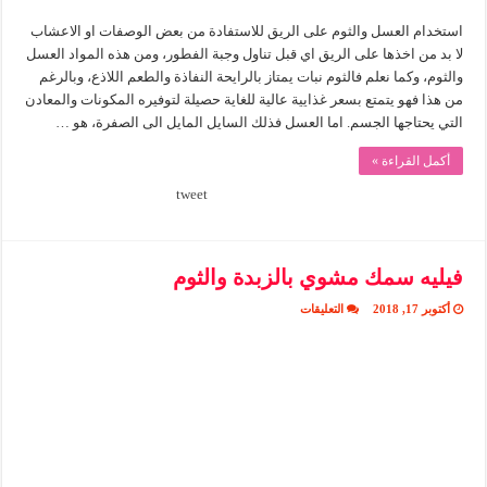
استخدام العسل والثوم على الريق للاستفادة من بعض الوصفات او الاعشاب
لا بد من اخذها على الريق اي قبل تناول وجبة الفطور، ومن هذه المواد العسل
والثوم، وكما نعلم فالثوم نبات يمتاز بالرايحة النفاذة والطعم اللاذع، وبالرغم
من هذا فهو يتمتع بسعر غذايية عالية للغاية حصيلة لتوفيره المكونات والمعادن
التي يحتاجها الجسم. اما العسل فذلك السايل المايل الى الصفرة، هو …
أكمل القراءة »
tweet
فيليه سمك مشوي بالزبدة والثوم
على
أكتوبر 17, 2018
التعليقات
فيليه
سمك
مشوي
بالزبدة
والثوم
مغلقة