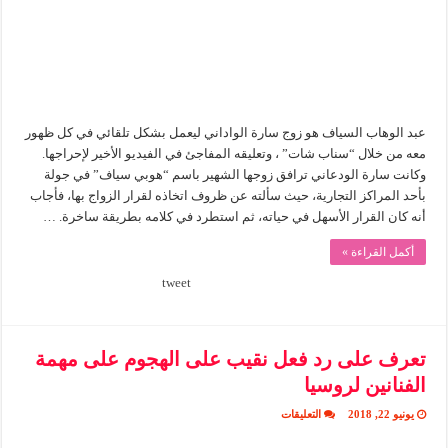
رد
فعلها
مغلقة
عبد الوهاب السياف هو زوج سارة الواداني ليعمل بشكل تلقائي في كل ظهور
معه من خلال “سناب شات” ، وتعليقه المفاجئ في الفيديو الأخير لإحراجها.
وكانت سارة الودعاني ترافق زوجها الشهير باسم “هوبي سياف” في جولة
بأحد المراكز التجارية، حيث سألته عن ظروف اتخاذه لقرار الزواج بها، فأجاب
أنه كان القرار الأسهل في حياته، ثم استطرد في كلامه بطريقة ساخرة. …
أكمل القراءة »
tweet
تعرف على رد فعل نقيب على الهجوم على مهمة
الفنانين لروسيا
على
يونيو 22, 2018
التعليقات
تعرف
على