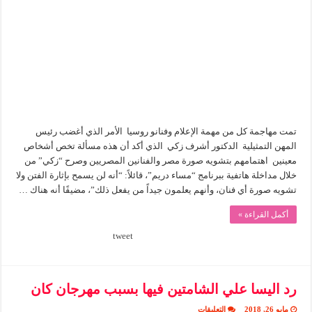
رد
فعل
نقيب
على
الهجوم
على
مهمة
الفنانين
لروسيا
مغلقة
تمت مهاجمة كل من مهمة الإعلام وفنانو روسيا الأمر الذي أغضب رئيس
المهن التمثيلية الدكتور أشرف زكي الذي أكد أن هذه مسألة تخص أشخاص
معينين اهتمامهم بتشويه صورة مصر والفنانين المصريين وصرح “زكي” من
خلال مداخلة هاتفية ببرنامج “مساء دريم”، قائلاً: “أنه لن يسمح بإثارة الفتن ولا
تشويه صورة أي فنان، وأنهم يعلمون جيداً من يفعل ذلك”، مضيفًا أنه هناك …
أكمل القراءة »
tweet
رد اليسا علي الشامتين فيها بسبب مهرجان كان
على
مايو 26, 2018
التعليقات