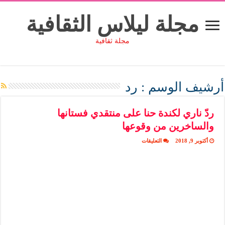
مجلة ليلاس الثقافية
مجلة ثقافية
أرشيف الوسم :
رد
ردّ ناري لكندة حنا على منتقدي فستانها
والساخرين من وقوعها
على
أكتوبر 9, 2018
التعليقات
ردّ
ناري
لكندة
حنا
على
منتقدي
فستانها
والساخرين
من
وقوعها
مغلقة