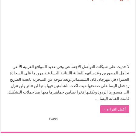
رد
اليسا
علي
الشامتين
فيها
بسبب
مهرجان
كان
مغلقة
لا حديث على شبكات التواصل الاجتماعي وفي عديد المواقع الغربية الا عن
تجاهل المصورين وعدساتهم للفنانة اللبنانية اليسا عند مرورها على السجادة
الحمراء في مهرجان كان السينيمائي،وبعد موجة من السخرية تابعت الصريح
رد فعل اليسا على صفحتها حيث اكدت للشامتين فيها بانها لن تتاثر ولن تنزل
الى مستورى الردود ويكفيها فخرا تضامن جماهيرها معها ضد حملات التشكيك.
قامت الفنانة اليسا …
أكمل القراءة »
tweet