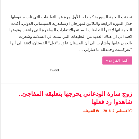
تحدثت النجمة السورية كوندا حنا لأول مرة عن التعليقات التي تلت سقوطها
خلال الدورة الرابعة والثلاثين لمهرجان الإسكندرية السينمائي الدولي. أكدت
النجمة انها لا تقرأ التعليقات السيئة والانتقادات الساخرة التي رافقت وقوعها،
لافتة الى ان هناك العديد من التعليقات التي تمنت لي السلامة وشعرت
بالحزن عليها. وأشارت الى أن الفستان علق بـ”تول” الفستان، لافتة الى أنها
“تفركست وحمدلله ما صارلي …
أكمل القراءة »
tweet
زوج سارة الودعاني يحرجها بتعليقه المفاجئ..
شاهدوا رد فعلها
على
أغسطس 7, 2018
التعليقات
زوج
سارة
الودعاني
يحرجها
بتعليقه
المفاجئ..
شاهدوا