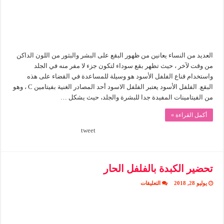
العديد من النساء يعانين من ظهور البقع على البشر والبثور من اللون الداكن
من وقت لآخر ، حيث تظهر بقع سوداء لتكون جزء لا مفر منه في الجلد
واستخدام قناع الفلفل الأسود هو وسيلة للمساعدة في القضاء على هذه
البقع. الفلفل الأسود يعتبر الفلفل الاسود أحد المصادر الغنية بفيتامين C ، وهو
من الفيتامينات المفيدة جدا للبشرة والجلد، حيث يشكل …
أكمل القراءة »
tweet
تحضير الكبدة بالفلفل الحار
على
يوليو 28, 2018
التعليقات
تحضير
الكبدة
بالفلفل
الحار
مغلقة