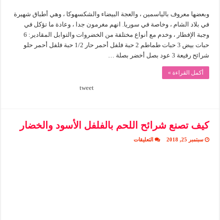
وبعضها معروف بالياسمين ، والعجة البيضاء والشكسهوكا ، وهي أطباق شهيرة
في بلاد الشام ، وخاصة في سوريا. انهم مغرمون جدا ، وعادة ما تؤكل في
وجبة الإفطار ، وخدم مع أنواع مختلفة من الخضروات والتوابل المقادير: 6
حبات بيض 3 حبات طماطم 2 حبة فلفل أحمر حار 1/2 حبة فلفل أحمر حلو
شرائح رفيعة 3 عود بصل أخضر بصلة …
أكمل القراءة »
tweet
كيف تصنع شرائح اللحم بالفلفل الأسود والخضار
على
سبتمبر 25, 2018
التعليقات
كيف
تصنع
شرائح
اللحم
بالفلفل
الأسود
والخضار
مغلقة