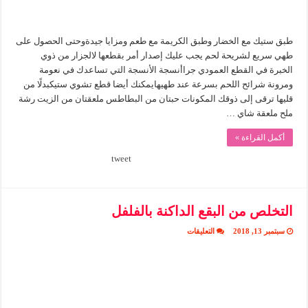
طبق ستيك مع الخضار وطبق الكريمة مع طعم ومزايا جيدةوحتى الحصول على
طهي سريع لشريحة لحم يجب عليك إصدار أمر بقطعها لالجزار من ذوي
الخبرة في القطع العمودي جراأنسجة الأنسجة التي تساعدك في نعومة
ومرونة شرائح اللحم بسرعة عند طهيهايمكنك أيضا قطع تشوي ستيكبدلًا من
قليها ترقى إلى ذوقك المكونات حبتان من البطاطس ملعقتان من الزيت رشة
ملح ملعقة شاي …
أكمل القراءة »
tweet
التخلص من البقع الداكنة بالفلفل
على
سبتمبر 13, 2018
التعليقات
التخلص
من
البقع
الداكنة
بالفلفل
مغلقة