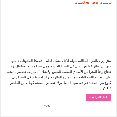
على
يونيو 2, 2018
التعليقات
بيتزا
رول
مع
حشوة
الجبنة
بالفلفل
مغلقة
بيتزا رول بالفرن ايطالية سهلة الأكل بشكل لطيف، تحفظ المكونات داخلها
دون أن تتناثر كما هو الحال في البيتزا العادية، وهي بيتزا محببة للأطفال، ولا
تحتاج وقتاً.البيتزا من الأطباق المحببة للجميع. ولاشك أن طريقة تحضيرها تعتمد
على العجينة اللينة الناجحة والخميرة الطازجة. وقد اخترنا شكل البيتزا رول
كنوع من التجديد في تقديمها. المقادير6 اشخاص العجينة كوبان من الطحين
1/2 كوب …
أكمل القراءة »
tweet