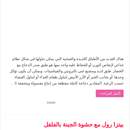
تصنع
الدجاج
المحمص
بالفلفل
الأحمر
مغلقة
هناك العديد من الأطباق اللذيذة والصحية التي يمكن تناولها في شكل نظام
غذائي لإنقاص الوزن أو للحفاظ عليه واحد منها هو طبق صدر الدجاج مع
الخضار طبق لذيذ ومشبع غني بالبروتين والفيتامينات ويمكن أن يكون تؤكل
وحدها أو بجانب الخبز أو الأرز الأبيض لتناول طعام الغداء أو لتناول العشاء
حسب الرغبة. المقادير دجاجة كاملة مقطعة من إنتاج مغسولة ومجففة 6 …
أكمل القراءة »
tweet
بيتزا رول مع حشوة الجبنة بالفلفل