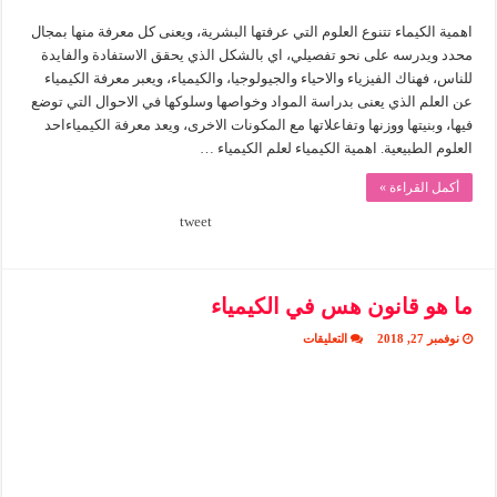
اهمية الكيماء تتنوع العلوم التي عرفتها البشرية، ويعنى كل معرفة منها بمجال
محدد ويدرسه على نحو تفصيلي، اي بالشكل الذي يحقق الاستفادة والفايدة
للناس، فهناك الفيزياء والاحياء والجيولوجيا، والكيمياء، ويعبر معرفة الكيمياء
عن العلم الذي يعنى بدراسة المواد وخواصها وسلوكها في الاحوال التي توضع
فيها، وبنيتها ووزنها وتفاعلاتها مع المكونات الاخرى، ويعد معرفة الكيمياءاحد
العلوم الطبيعية. اهمية الكيمياء لعلم الكيمياء …
أكمل القراءة »
tweet
ما هو قانون هس في الكيمياء
على
نوفمبر 27, 2018
التعليقات
ما
هو
قانون
هس
في
الكيمياء
مغلقة