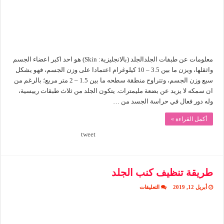
معلومات عن طبفات الجلدالجلد (بالانجليزية: Skin) هو احد اكبر اعضاء الجسم
واثقلها، ويزن ما بين 3.5 – 10 كيلوغرام اعتمادا على وزن الجسم، فهو يشكل
سبع وزن الجسم، وتتراوح منطقة سطحه ما بين 1.5 – 2 متر مربع؛ بالرغم من
ان سمكه لا يزيد عن بضعة مليمترات. يتكون الجلد من ثلاث طبقات رييسية،
وله دور فعال في حراسة الجسد من …
أكمل القراءة »
tweet
طريقة تنظيف كنب الجلد
على
أبريل 12, 2019
التعليقات
طريقة
تنظيف
كنب
الجلد
مغلقة