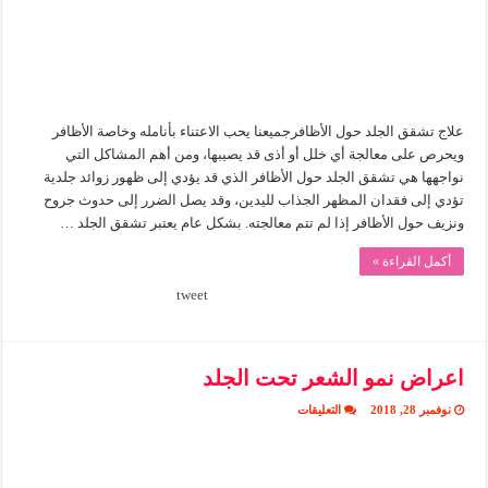
علاج تشقق الجلد حول الأظافرجميعنا يحب الاعتناء بأنامله وخاصة الأظافر
ويحرص على معالجة أي خلل أو أذى قد يصيبها، ومن أهم المشاكل التي
نواجهها هي تشقق الجلد حول الأظافر الذي قد يؤدي إلى ظهور زوائد جلدية
تؤدي إلى فقدان المظهر الجذاب لليدين، وقد يصل الضرر إلى حدوث جروح
ونزيف حول الأظافر إذا لم تتم معالجته. بشكل عام يعتبر تشقق الجلد …
أكمل القراءة »
tweet
اعراض نمو الشعر تحت الجلد
على
نوفمبر 28, 2018
التعليقات
اعراض
نمو
الشعر
تحت
الجلد