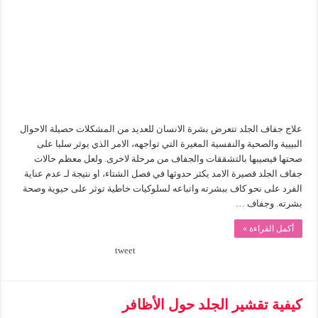
مغلقة
علاج جفاف الجلد تتعرض بشرة الانسان للعديد من المشكلات حصيلة الاحوال
البييية والصحية والنفسية المغيرة التي تواجهه، الامر الذي يوثر سلبا على
صحتها فيصيبها بالتشققات والجفاف من مرحلة لاخرى. ولعل معظم حالات
جفاف الجلد قصيرة الامد يكثر حدوثها في فصل الشتاء، او نتيجة لـ عدم عناية
الفرد على نحو كاف ببشرته واتباعه لسلوكيات خاطية توثر على حيوية وصحة
بشرته. وجفاف …
أكمل القراءة »
tweet
كيفية تقشير الجلد حول الأظافر