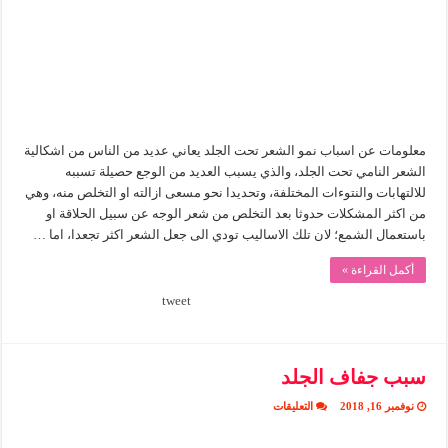
مغلقة
معلومات عن اسباب نمو الشعر تحت الجلد يعاني عديد من الناس من اشكالية
الشعر النامي تحت الجلد، والذي يسبب العديد من الوجع حصيلة تسببه
للالتهابات والنتوءات المختلفة، وتحديدا نحو مسعى ازالته او التخلص منه، وهي
من اكثر المشكلات حدوثا بعد التخلص من شعر الوجه عن سبيل الحلاقة او
باستعمال الشمع؛ لان تلك الاساليب تودي الى جعل الشعر اكثر تجعدا، اما …
أكمل القراءة »
tweet
سبب جفاف الجلد
على
نوفمبر 16, 2018
التعليقات
سبب
جفاف
الجلد