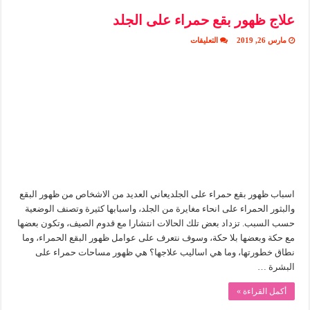
علاج ظهور بقع حمراء على الجلد
على
مارس 26, 2019
التعليقات
علاج
ظهور
بقع
حمراء
على
الجلد
مغلقة
اسباب ظهور بقع حمراء على الجلديعاني العديد من الاشخاص من ظهور البقع
والبثور الحمراء على انحاء مغايرة من الجلد، واسبابها كثيرة وتصنف الوضعية
حسب السبب. تزداد بعض تلك الحالات انتشارا مع قدوم الصيف، وتكون بعضها
مع حكة وبعضها بلا حكة، وسوف نتعرف على عوامل ظهور البقع الحمراء، وما
نطاق خطورتها، وما هي اساليب علاجها؟ هي ظهور مساحات حمراء على
البشرة …
أكمل القراءة »