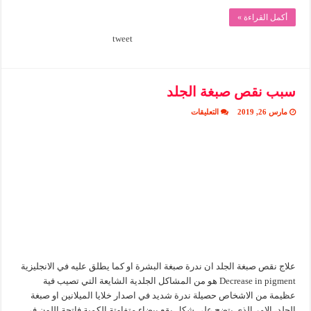
أكمل القراءة »
tweet
سبب نقص صبغة الجلد
على
مارس 26, 2019
التعليقات
سبب
نقص
صبغة
الجلد
مغلقة
علاج نقص صبغة الجلد ان ندرة صبغة البشرة او كما يطلق عليه في الانجليزية
Decrease in pigment هو من المشاكل الجلدية الشايعة التي تصيب فية
عظيمة من الاشخاص حصيلة ندرة شديد في اصدار خلايا الميلانين او صبغة
الجلد، الامر الذي يتضح على شكل بقع بيضاء متفاوتة الكمية فاتحة اللون في