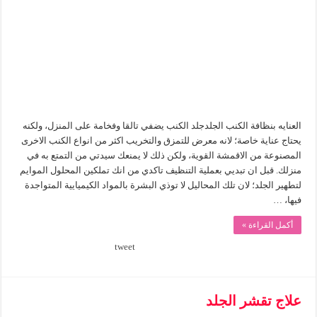
العنايه بنظافة الكنب الجلدجلد الكنب يضفي تالقا وفخامة على المنزل، ولكنه
يحتاج عناية خاصة؛ لانه معرض للتمزق والتخريب اكثر من انواع الكنب الاخرى
المصنوعة من الاقمشة القوية، ولكن ذلك لا يمنعك سيدتي من التمتع به في
منزلك. قبل ان تبديي بعملية التنظيف تاكدي من انك تملكين المحلول الموايم
لتطهير الجلد؛ لان تلك المحاليل لا توذي البشرة بالمواد الكيميايية المتواجدة
فيها، …
أكمل القراءة »
tweet
علاج تقشر الجلد