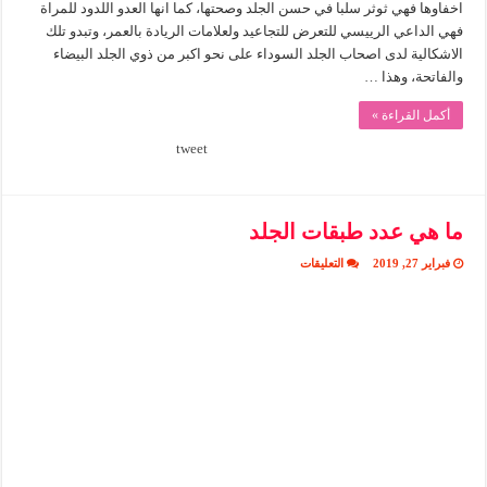
اخفاوها فهي ثوثر سلبا في حسن الجلد وصحتها، كما انها العدو اللدود للمراة
فهي الداعي الرييسي للتعرض للتجاعيد ولعلامات الريادة بالعمر، وتبدو تلك
الاشكالية لدى اصحاب الجلد السوداء على نحو اكبر من ذوي الجلد البيضاء
والفاتحة، وهذا …
أكمل القراءة »
tweet
ما هي عدد طبقات الجلد
على
فبراير 27, 2019
التعليقات
ما
هي
عدد
طبقات
الجلد
مغلقة