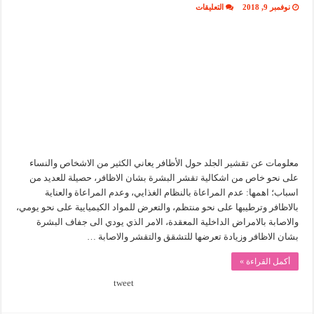
على
نوفمبر 9, 2018
التعليقات
كيفية
تقشير
الجلد
حول
الأظافر
مغلقة
معلومات عن تقشير الجلد حول الأظافر يعاني الكثير من الاشخاص والنساء
على نحو خاص من اشكالية تقشر البشرة بشان الاظافر، حصيلة للعديد من
اسباب؛ اهمها: عدم المراعاة بالنظام الغذايي، وعدم المراعاة والعناية
بالاظافر وترطيبها على نحو منتظم، والتعرض للمواد الكيميايية على نحو يومي،
والاصابة بالامراض الداخلية المعقدة، الامر الذي يودي الى جفاف البشرة
بشان الاظافر وزيادة تعرضها للتشقق والتقشر والاصابة …
أكمل القراءة »
tweet