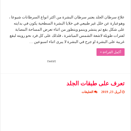
علاج سرطان الجلد يعتبر سرطان البشرة من اكثر انواع السرطانات شيوعا ،
وهوعبارة عن خلل غير طبيعي في خلايا البشرة السطحية يكون في بدايته
على شكل بقع ثم ينتشر وينمو ويتطور من اثناء تعرض المساحة المصابة
لفترات طويلة لاشعة الشمس المباشرة ، فلذلك على كل فرد نحو رويته لبقع
غريبة على البشرة او جرح في البشرة لا يبرى اثناء اسبوعين …
أكمل القراءة »
tweet
تعرف على طبقات الجلد
على
أبريل 23, 2019
التعليقات
تعرف
على
طبقات
الجلد
مغلقة