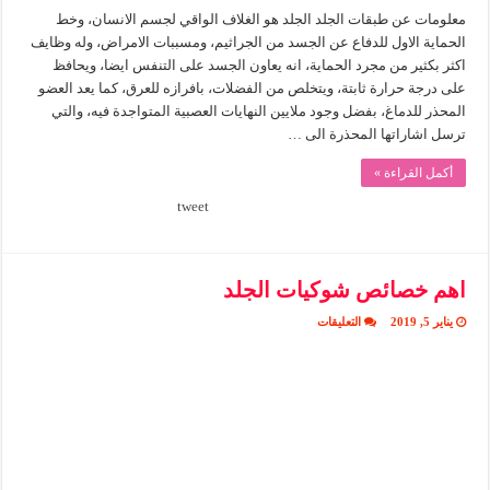
معلومات عن طبقات الجلد الجلد هو الغلاف الواقي لجسم الانسان، وخط
الحماية الاول للدفاع عن الجسد من الجراثيم، ومسببات الامراض، وله وظايف
اكثر بكثير من مجرد الحماية، انه يعاون الجسد على التنفس ايضا، ويحافظ
على درجة حرارة ثابتة، ويتخلص من الفضلات، بافرازه للعرق، كما يعد العضو
المحذر للدماغ، بفضل وجود ملايين النهايات العصبية المتواجدة فيه، والتي
ترسل اشاراتها المحذرة الى …
أكمل القراءة »
tweet
اهم خصائص شوكيات الجلد
على
يناير 5, 2019
التعليقات
اهم
خصائص
شوكيات
الجلد
مغلقة