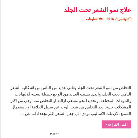
علاج نمو الشعر تحت الجلد
على
نوفمبر 5, 2018
التعليقات
علاج
نمو
الشعر
تحت
الجلد
مغلقة
التخلص من نمو الشعر تحت الجلد يعاني عديد من الناس من اشكالية الشعر
النامي تحت الجلد، والذي يسبب العديد من الوجع حصيلة تسببه للالتهابات
والنتوءات المختلفة، وتحديدا نحو مسعى ازالته او التخلص منه، وهي من اكثر
المشكلات حدوثا بعد التخلص من شعر الوجه عن سبيل الحلاقة او باستعمال
الشمع؛ لان تلك الاساليب تودي الى جعل الشعر اكثر تجعدا، اما عن …
أكمل القراءة »
tweet