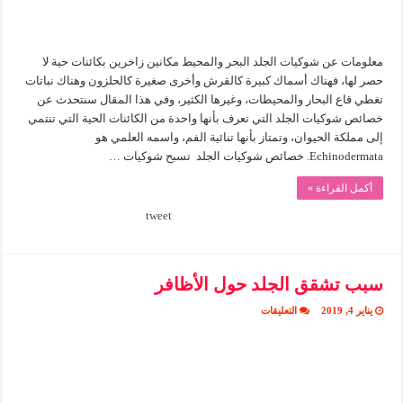
معلومات عن شوكيات الجلد البحر والمحيط مكانين زاخرين بكائنات حية لا
حصر لها، فهناك أسماك كبيرة كالقرش وأخرى صغيرة كالحلزون وهناك نباتات
تغطي قاع البحار والمحيطات، وغيرها الكثير، وفي هذا المقال سنتحدث عن
خصائص شوكيات الجلد التي تعرف بأنها واحدة من الكائنات الحية التي تنتمي
إلى مملكة الحيوان، وتمتاز بأنها تنائية الفم، واسمه العلمي هو
Echinodermata. خصائص شوكيات الجلد تسبح شوكيات …
أكمل القراءة »
tweet
سبب تشقق الجلد حول الأظافر
على
يناير 4, 2019
التعليقات
سبب
تشقق
الجلد
حول
الأظافر
مغلقة