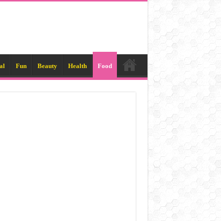
al
Fun
Beauty
Health
Food