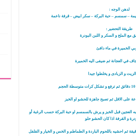
لدهن الوجه :
يمة – سمسم – حبة البركة – سكر ابيض – قرفة ناعمة
طريقة التحضير :
 مع الملح و السكر و اللبن البودرة
بي الخميرة في ماء دافئ
اف في العجانة ثم ضيفى اليه الخميرة
زيت و الزبادى و يخلطوا جيدا
عة على الاقل ثم تصبح جاهزة للحشو او الخبز
به العجين قبل الخبز و يرش بالسمسم او حبة البركة حسب الرغبة أو
درة و القرفة اذا كان الحشو حلو
خبز على درجة حرارة 220 لمدة 10 الى 15 دقيقة ثم احشيه باللحوم الباردة و الطماطم و الخس و الخيار و الفلفل