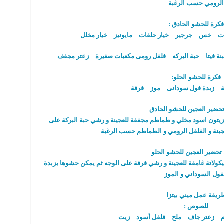
الرومي حسب الرغبة
فكرة للحشو الحادق :
 – خس – جرجير – خيار حلقات – مايونيز – خيار مخلل
ة فيتا – حبة البركه – فلفل رومى مكعبات صغيرة – زعتر مجفف
فكرة للحشو الحلو:
ة – زبدة فول سودانى – موز – قرفة
حضير العجين للحشو الحادق
زيتون اسود مخلي و طماطم مجففة للعجينة و رشي حبة البركة على
جبنة و الفلفل الرومي و الطماطم حسب الرغبة
تحضير العجين للحشو الحلو
ولاتة غامقة للعجينة و رشي قرفة على الوجه ثم يمكن حشوها بزبدة
فول السوداني و الموز
ريقة عمل ميني بيتزا
للصوص :
– زعتر جاف – ملح – فلفل أسود – زيت