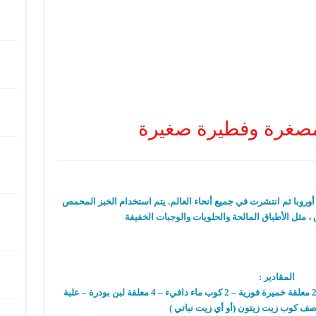
 مصغرة وفطيرة صغيرة
وروبا ثم انتشرت في جميع أنحاء العالم. يتم استخدام الخبز المحمص
 ، مثل الأطباق المالحة والحلويات والوجبات الخفيفة
المقادير :
– 5 كوب دقيق – 4 معلقة سكر – 2 معلقة ملح – 2 معلقة خميرة فورية – 2 كوب ماء دافيء – 4 معلقة لبن بودرة – علبة
نصف كوب زيت زيتون (أو أي زيت نباتي )