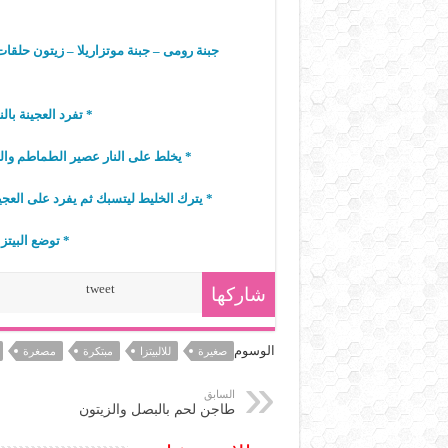
جبنة رومى – جبنة موتزاريلا – زيتون حل
* تفرد العجينة با
* يخلط على النار عصير الطماطم وال
* يترك الخليط ليتسبك ثم يفرد على العجين
* توضع البيتز
tweet
شاركها
الوسوم
صغيرة
للالبيتزا
مبتكرة
مصغرة
السابق
طاجن لحم بالبصل والزيتون