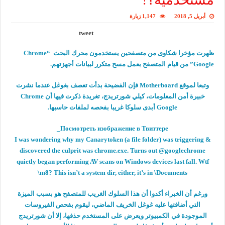
أبريل 5, 2018
1,147 زيارة
tweet
ظهرت مؤخرا شكاوى من متصفحين يستخدمون محرك البحث “Chrome
Google” من قيام المتصفح بعمل مسح متكرر لبيانات أجهزتهم.
وتبعا لموقع Motherboard فإن الفضيحة بدأت تعصف بغوغل عندما نشرت
خبيرة أمن المعلومات، كيلي شورتريدج، تغريدة ذكرت فيها أن Chrome
Google أبدى سلوكا غريبا بفحصه لملفات حاسبها.
_
Посмотреть изображение в Твиттере
I was wondering why my Canarytoken (a file folder) was triggering &
discovered the culprit was chrome.exe. Turns out @googlechrome
quietly began performing AV scans on Windows devices last fall. Wtf
m8? This isn’t a system dir, either, it’s in \Documents\
ورغم أن الخبراء أكدوا أن هذا السلوك الغريب للمتصفح هو بسبب الميزة
التي أضافتها عليه غوغل الخريف الماضي، ليقوم بفحص الفيروسات
الموجودة في الكمبيوتر ويعرض على المستخدم حذفها، إلا أن شورتريدج