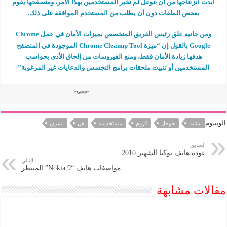
أبدت انزعاجها من أن غوغل لم تخبر المستخدمين بهذا الأمر، ومتصفحها يقوم
بفحص الملفات دون أن يطلب من المستخدم الموافقة على ذلك.
ومن جانبه علق رئيس الفريق المتخصص بميزات الأمان في عمل Chrome
Google بالقول إن “ميزة Chrome Cleanup Tool الموجودة في المتصفح
هدفها زيادة الأمان فقط، ومنع الفيروسات من إلحاق الأذى بحواسب
المستخدمين أو تثبيت ملحقات برامج التجسس والدعايات غير المرغوبة”
tweet
الوسوم
بيانات
جوجل
كروم
مستخدميه
هل
يسرق
السابق
عودة هاتف نوكيا الشهير 2010
التالي
مواصفات هاتف “Nokia 9” المنتظر
مقالات مشابهة