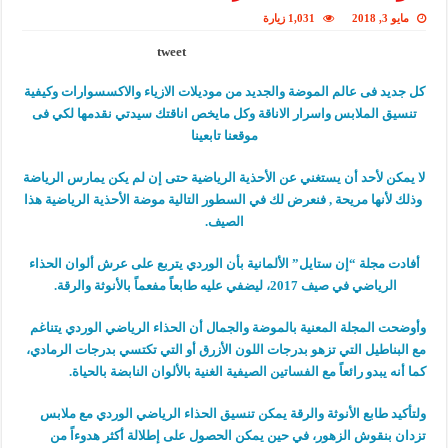
مايو 3, 2018
1,031 زيارة
tweet
كل جديد فى عالم الموضة والجديد من موديلات الازياء والاكسسوارات وكيفية
تنسيق الملابس واسرار الاناقة وكل مايخص اناقتك سيدتي نقدمها لكي فى
موقعنا تابعينا
لا يمكن لأحد أن يستغني عن الأحذية الرياضية حتى إن لم يكن يمارس الرياضة
وذلك لأنها مريحة , فنعرض لك في السطور التالية موضة الأحذية الرياضية هذا
الصيف.
أفادت مجلة “إن ستايل” الألمانية بأن الوردي يتربع على عرش ألوان الحذاء
الرياضي في صيف 2017، ليضفي عليه طابعاً مفعماً بالأنوثة والرقة.
وأوضحت المجلة المعنية بالموضة والجمال أن الحذاء الرياضي الوردي يتناغم
مع البناطيل التي تزهو بدرجات اللون الأزرق أو التي تكتسي بدرجات الرمادي،
كما أنه يبدو رائعاً مع الفساتين الصيفية الغنية بالألوان النابضة بالحياة.
ولتأكيد طابع الأنوثة والرقة يمكن تنسيق الحذاء الرياضي الوردي مع ملابس
تزدان بنقوش الزهور، في حين يمكن الحصول على إطلالة أكثر هدوءاً من