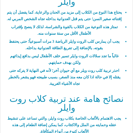
وايلر
يحتاج هذا النوع من الكلاب إلى مزيد من الحنان والرعاية، كما يفضل أن يتم
إقتنائه صغير السن؛ حتى يتم قتل العدوانية بداخله تجاه الشخص المربي له.
تمتاز هذه النوعية من الكلاب بالقوة والشراسة، لذلك لا ينصح بإقتراب
الأطفال الأقل من ستة سنوات منه.
يجب أن يمارس كلب الروت وايلر الرياضة 3 مرات أسبوعياً؛ حتى يحتفظ
بقوته، بالإضافة إلى تفريغ الطاقة العدوانية بداخله.
غالباً ما تجد سلالات الروت وايلر تسير خلف الأطفال ليس بدافع إيذائهم
ولكن بهدف حمايتهم.
احذر تربية كلب روت ويلر مع أي حيوان آخر؛ لأنه في النهاية لا يتركه حتى
يقتله إلا في حالة اذا كان معه منذ الصغر، بسبب طبيعته فهو يشعر بالخطر
تجاه الأشياء الغريبة.
نصائح هامة عند تربية كلاب روت
وايلر
يجب الاهتمام بالألعاب الخاصة بكلاب روت وايلر، والتي تساعد على تنشيط
عقله وحمايته من الملل والاكتئاب، كما يمكن إضافة الطعام إلى هذه
الألعاب كنوع من أنواع المكأفاة.