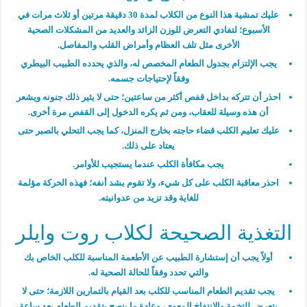
عليك تمشية هذا النوع من الكلاب لمدة 30 دقيقة مرتين أو ثلاث مرات في
الأسبوع؛ لتفادي التعرض للوزن الزائد والعديد من المشكلات الصحية
الأخرى مثل تلف العظام وأمراض القلب والمفاصل.
يجب الإلتزام بجدول الطعام المخصص له، والذي يحدده الطبيب البيطري
وفقاً لإحتياجات جسمه.
احذر أن تتركه بداخل قفص أكثر من ساعتين؛ حتى لا يثير ذلك جنونه ويشعر
أن هذه وسيلة للعقاب، ومن ثم يكره الدخول إلى القفص مرة أخرى.
عليك تعليم الكلب قضاء حاجته بخارج المنزل، كما يجب التحلي بالصبر حتى
يعتاد على ذلك.
يجب مكافأة الكلب عندما يستجيب للأوامر.
احذر معاقبة الكلب على كل شيء، ولا تقوم بشد أنفه؛ فهذه الحركة مؤلمة
للغاية وقد تزيد من عدوانيته.
التغذية الصحيحة لكلاب روت وايلر
أولاً يجب أن إستشارة الطبيب عن الأطعمة المناسبة للكلب الخاص بك
والتي تحدد وفقاً للحالة الصحية له.
يجب تقديم الطعام المناسب للكلب بعد القيام بالتمارين اللازمة؛ حتى لا
يتعرض للتخمة والانتفاخ المعوي، وعادة ما ينصح بتقديم الطعام بعد ساعة