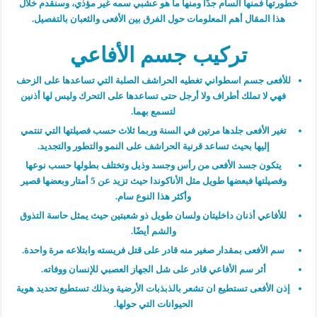
خطورتها فمنها السام جدًا ومنها ما هو عشبي سمه غير مؤذي، وسنقدم خلال
هذا المقال أهم المعلومات حول الفرق بين الأفعى والثعبان بالتفصيل.
تركيب جسم الأفاعي
للأفعى جسم اسطواني تغطيه الحراشف الصلبة التي تساعدها على الزحف
فهي لا تملك أطراف ولا أرجل حتى تساعدها على التحرك وليس لها أذنين
لتسمع بهما.
تغير الأفعى جلدها مرتين في السنة وربما ثلاث حسب فصيلتها التي تنتمي
إليها بحيث تساعد قرنية الحراشف على النمو والتطور والتجديد.
يتكون جسد الأفعى من رأس وجسد وذيل وتختلف بطولها حسب نوعها
وفصيلتها فبعضها طويل مثل الأناكوندا حيث تزيد عن 5 أمتار وبعضها قصير
وأكثر هذا النوع سام.
للأفاعي أذنان داخليتان ولسان طويل ذو شعبتين حيث يمثل حاسة التذوق
والشم أيضًا.
سم الأفعى بمقدار صغير منه قادر على قتل فريسته وابتلاعه مرة واحدة.
أثر سم الأفاعي قادر على شل الجهاز العصبي للإنسان ووفاته.
إذن الأفعى تستطيع ان تشعر بالذبذبات الأرضية وبذلك تستطيع تحديد هوية
الحيوانات التي حولها.