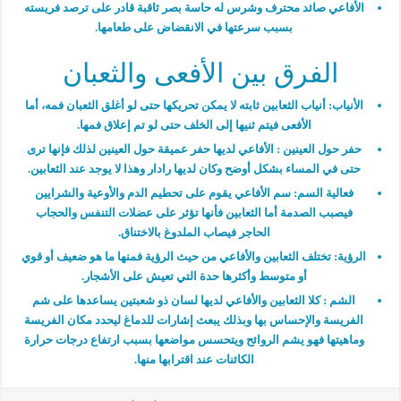
الأفاعي صائد محترف وشرس له حاسة بصر ثاقبة قادر على ترصد فريسته
بسبب سرعتها في الانقضاض على طعامها.
الفرق بين الأفعى والثعبان
الأنياب:
أنياب الثعابين ثابته لا يمكن تحريكها حتى لو أغلق الثعبان فمه، أما
الأفعى فيتم ثنيها إلى الخلف حتى لو تم إعلاق فمها.
حفر حول العينين :
الأفاعي لديها حفر عميقة حول العينين لذلك فإنها ترى
حتى في المساء بشكل أوضح وكان لديها رادار وهذا لا يوجد عند الثعابين.
فعالية السم:
سم الأفاعي يقوم على تحطيم الدم والأوعية والشرايين
فيصبب الصدمة أما الثعابين فأنها تؤثر على عضلات التنفس والحجاب
الحاجر فيصاب الملدوغ بالاختناق.
الرؤية:
تختلف الثعابين والأفاعي من حيث الرؤية فمنها ما هو ضعيف أو قوي
أو متوسط وأكثرها حدة التي تعيش على الأشجار.
الشم
:
كلا الثعابين والأفاعي لديها لسان ذو شعبتين يساعدها على شم
الفريسة والإحساس بها وبذلك يبعث إشارات للدماغ ليحدد مكان الفريسة
وماهيتها فهو يشم الروائح ويتحسس مواضعها بسبب ارتفاع درجات حرارة
الكائنات عند اقترابها منها.