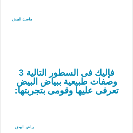
ماسك البيض
فإليك فى السطور التالية 3
وصفات طبيعية ببياض البيض
تعرفى عليها وقومى بتجربتها:
بياض البيض