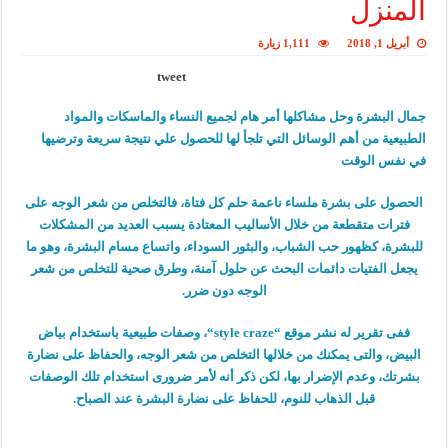
المنزل
أبريل 1, 2018
1,111 زيارة
tweet
جمال البشرة وحل مشاكلها أمر هام لجميع النساء والماسكات والمواد
الطبيعية من أهم الوسائل التي تلجأ لها للحصول علي نتيجة سريعة وترضيها
في نفس الوقت
الحصول على بشرة ملساء ناعمة حلم كل فتاة، فالتخلص من شعر الوجه على
فترات متقطعة من خلال الأساليب المعتادة يسبب العديد من المشكلات
للبشرة، كظهور حب الشباب، والبثور السوداء، واتساع مسام البشرة، وهو ما
يجعل الفتيات دائمات البحث عن حلول آمنة، وطرق صحية للتخلص من شعر
الوجه دون ضرر.
ففى تقرير له نشر موقع “
style craze
“، وصفات طبيعية باستخدام بياض
البيض، والتى يمكنك من خلالها التخلص من شعر الوجه، والحفاظ على نضارة
بشرتك، وعدم الإضرار بها، لكن ذكر أنه لأمر ضرورى استخدام تلك الوصفات
قبل الذهاب للنوم، للحفاظ على نضارة البشرة عند الصباح.