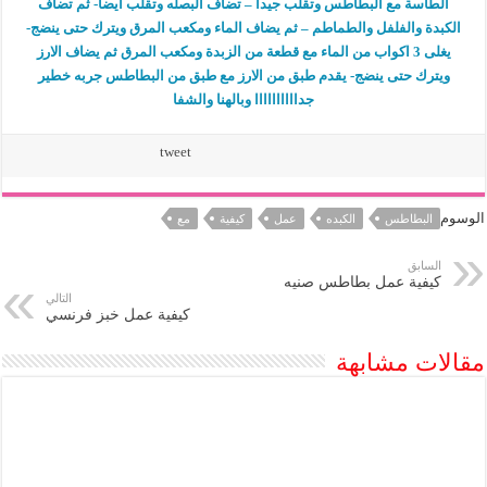
الطاسة مع البطاطس وتقلب جيدا – تضاف البصله وتقلب ايضا- ثم تضاف
الكبدة والفلفل والطماطم – ثم يضاف الماء ومكعب المرق ويترك حتى ينضج-
يغلى 3 اكواب من الماء مع قطعة من الزبدة ومكعب المرق ثم يضاف الارز
ويترك حتى ينضج- يقدم طبق من الارز مع طبق من البطاطس جربه خطير
جداااااااااا وبالهنا والشفا
tweet
الوسوم
البطاطس
الكبده
عمل
كيفية
مع
السابق
كيفية عمل بطاطس صنيه
التالي
كيفية عمل خبز فرنسي
مقالات مشابهة