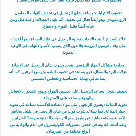
والتقيؤ أثناء السفر كما يمكن تناوله أيضاً على شكل أقراص صغيرة.
تخفيف الالتهابات: يساعد شاي الزنجبيل في تخفيف التهاب المفاصل
الروماتويدي. وهو أيضاً فعال في تخفيف ألم تليف العضلات والمفاصل ومن
شأنه أيضاً تقليل التورم والانتفاخ.
علاج الصداع: أثبتت الابحاث فعالية الزنجبيل في علاج الصداع نظراً لقدرته
على وقف هرمون البروستاجلاندين الذي يسبب الألم والالتهاب في الاوعية
الدموية.
محاربة مشاكل الجهاز التنفسي: ينصح بشرب شاي الزنجبيل عند الاصابة
بنزلات البرد والسعال، فهو يساعد في تخفيف البلغم وتوسيع الرئتين. كما أنه
يساعد في تهدئة الحساسية والعطس المستمر.
تخفيف التوتر: يساعد الزنجبيل على تحسين المزاج ويمنح الشعور بالانتعاش
والهدوء ويساعد على الاسترخاء.
تقوية المناعة: يحتوي الزنجبيل على مواد مضادة للأكسدة تساعد في تقوية
جهاز المناعة. كما يساعد شرب كوب من شاي الزنجبيل في تقليل مخاطر
الاصابة بسكتة دماغية عن طريق منع الترسبات الدهنية من سدّ الشرايين.
ولقد أثبتت فعاليته في خفض مستويات الكوليسترول في الدم والوقاية من
أنواع مختلفة من السرطان.