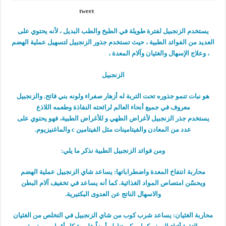
tweet
يستخدم الزنجبيل لفترة طويلة في الطبخ والطب البديل ، لأنه يحتوي على
العديد من الفوائد الطبية ، حيث تستخدم جذور الزنجبيل لتسهيل عملية الهضم
، وعلاج الإسهال والغثيان وآلام المعدة ،
الزنجبيل
هو نبات تنمو جذوره تحت التربة له أزهار صفراء ولونه بني فاتح. والزنجبيل
معروف في جميع أنحاء العالم لرائحته النفاذة وطعمه اللاذع
يستخدم جذر الزنجبيل لأغراض الطهي و للأغراض الطبية، فهو يحتوي على
عدد من المعادن والفيتامينات مثل الفيتامين c والماغنيزيوم.
ومن فوائد الزنجبيل الطبية نذكر ما يلي:
محاربة انتفاخ المعدة واضطراباتها: يساعد شاي الزنجبيل عملية الهضم
ويحسّن امتصاص المواد الغذائية. كما أنه يساعد في تخفيف آلام البطن
والاسهال الناتج عن العدوى البكتيرية.
محاربة الغثيان: يساعد شرب كوب من شاي الزنجبيل في التخلص من الغثيان