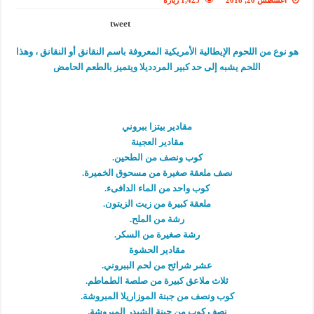
أغسطس 20, 2018
1,423 زيارة
tweet
هو نوع من اللحوم الإيطالية الأمريكية المعروفة باسم النقانق أو النقانق ، وهذا
اللحم يشبه إلى حد كبير المردديلا ويتميز بالطعم الحامض
مقادير بيتزا ببروني
مقادير العجينة
كوب ونصف من الطحين.
نصف ملعقة صغيرة من مسحوق الخميرة.
كوب واحد من الماء الدافىء.
ملعقة كبيرة من زيت الزيتون.
رشة من الملح.
رشة صغيرة من السكر.
مقادير الحشوة
عشر شرائح من لحم الببروني.
ثلاث ملاعق كبيرة من صلصة الطماطم.
كوب ونصف من جبنة الموزاريلا المبروشة.
نصف كوب من جبنة الشيدر المبروشة.