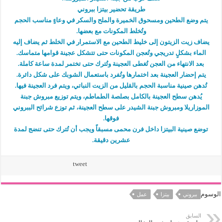
طريقة تحضير بيتزا ببروني
يتم وضع الطحين ومسحوق الخميرة والملح والسكر في وعاءٍ مناسب الحجم
وتُخلط المكونات مع بعضها.
يضاف زيت الزيتون إلى خليط الطحين مع الاستمرار في الخلط ثم يضاف إليه
الماء بشكلٍ تدريجي وتُعجن المكونات حتى تتشكل عجينة قوامها متماسك.
بعد الانتهاء من العجن تُغطى العجينة وتُترك حتى تختمر لمدة ساعة كاملة.
يتم إحضار العجينة بعد اختمارها وتُفرد باستعمال الشوبك على شكل دائرة.
تُدهن صينية مناسبة الحجم بالقليل من الزيت النباتي، ويتم فرد العجينة فيها.
يُدهن سطح العجينة بالكامل بصلصة الطماطم، ويتم توزيع مبروش جبنة
الموزاريلا ومبروش جبنة الشيدر على سطح العجينة، ثم توزع شرائح الببروني
فوقها.
توضع صينية البيتزا داخل فرن محمى مسبقاً ويجب أن تُترك حتى تنضج لمدة
عشرين دقيقة.
tweet
الوسوم
ببروني
بيتزا
عمل
السابق