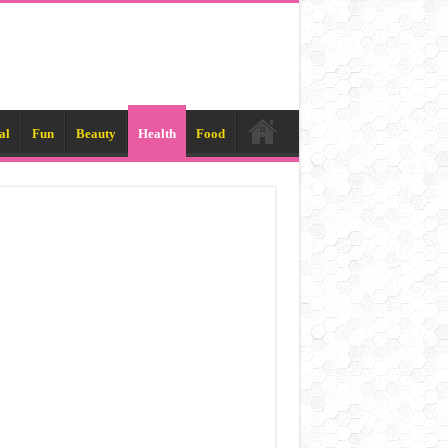
al
Fun
Beauty
Health
Food