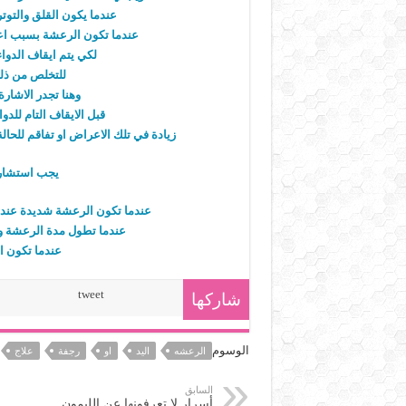
عندما يكون القلق والتوت
عندما تكون الرعشة بسبب اعر
لكي يتم ايقاف الدواء
للتخلص من ذلك
وهنا تجدر الاشار
قبل الايقاف التام للد
زيادة في تلك الاعراض او تفاقم للحالة وقد تصاحب
يجب استشارة
عندما تكون الرعشة شديدة عند 
عندما تطول مدة الرعشة وتز
عندما تكون 
tweet
شاركها
الوسوم
الرعشه
اليد
او
رجفة
علاج
السابق
أسرار لا تعرفونها عن الليمون