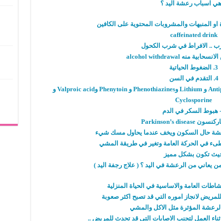
هي اسباب رعشة اليد ؟
caffeinated drink
 منه alcohol withdrawal
3. الضغوط الحياتية
4. التقدم في السن
مثل Cocaine و Amphetamines وAntipsychotics و Lithium وPhenothiazines و Phenytoin وValproic acid و
Cyclosporine
عشة حال السكون ويخف عندما يحاول مسك شيء
ء في الحركة العامة وتغير في طريقة المشي
يث تكون بشكل مميز
من يعاني من الرعشة في اليد ؟ ( علاج رجفة اليد )
شاطات العامة والاساسية في الحياة المنزلية
مريض لانجاز اموره التي قد تصبح اكثر صعوبة
لرعشة المؤثرة مثل الاكل والمشي
اثناء العمل لتجنب الاصابات التي قد تحدث للمريض ..