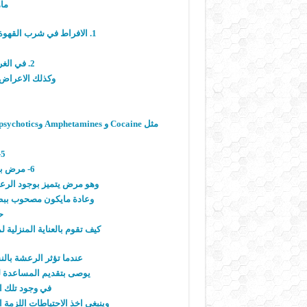
ما
1. الافراط في شرب القهوة او المنبهات والمشروبات المحتوية على الكافين
2. في الغرب .. الافراط في شرب الكحول
وكذلك الاعراض الانسحابية
5- هبوط السكر في الدم
6- مرض باركنسون Parkinson’s disease
وهو مرض يتميز بوجود الر
وعادة مايكون مصحوب ببطى
ح
كيف تقوم بالعناية المنزلية ل
عندما تؤثر الرعشة بالن
يوصى بتقديم المساعدة لل
في وجود تلك ا
وينبغي اخذ الاحتياطات اللزمة 