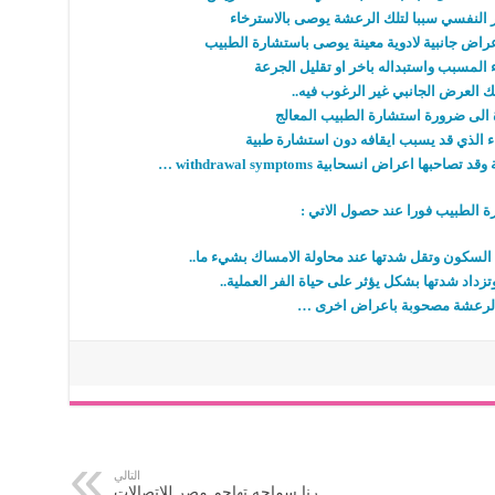
ر النفسي سببا لتلك الرعشة يوصى بالاسترخاء
اض جانبية لادوية معينة يوصى باستشارة الطبيب
 المسبب واستبداله باخر او تقليل الجرعة
 العرض الجانبي غير الرغوب فيه..
ة الى ضرورة استشارة الطبيب المعالج
واء الذي قد يسبب ايقافه دون استشارة طبية
ها اعراض انسحابية withdrawal symptoms …
 الطبيب فورا عند حصول الاتي :
السكون وتقل شدتها عند محاولة الامساك بشيء ما..
داد شدتها بشكل يؤثر على حياة الفر العملية..
الرعشة مصحوبة باعراض اخرى …
التالي
رنا سماحه تهاجم مصر للاتصالات