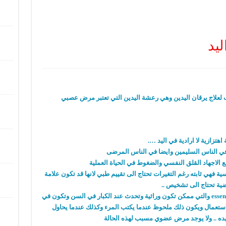
ليد
يب لعلاج يرقان اليدين وهي رعشة اليدين التي تعتبر مرض عصبي
هتزازية لا ارادية في اليد ….
ي الناس السليمين وايضا في الناس المرضى
الاجهاد القلق النفسي والضغوط في الحياة العملية
ة فهي ثابته رغم التغيرات تحتاج الى تقييم طبي لانها قد تكون علامة
ية تحتاج الى تشخيص ..
هناك مايعرف ب ” الرعشة الاولية ” essential tremors والتي ممكن تكون وراثية وتحدث عند الكبار في السن وتكون في
استعمال ويكون ذلك ملحوظ عندما يكتب المرء وكذلك عندما يحاول
ه .. ولا يوجد مرض عضوي مسبب لهذه الحالة