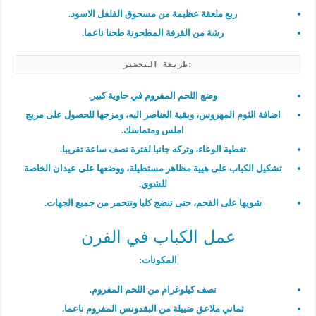
ربع ملعقة عظيمة من مسحوق الفلفل الاسود.
رشة من القرفة المطحونة طحنا ناعما.
طريقة التحضير:
وضع اللحم المفروم في حاوية كبير.
اضافة الثوم المهروس، وبقية العناصر اليه، ومزجها للحصول على مزيج
املس ومتماسك.
تغطية الوعاء، وتركه جانبا لفترة نصف ساعة تقريبا.
تشكيل الكباب على هيية مظاهر مستطيلة، ووضعها على عيدان الخاصة
للشوي.
شويها على الفحم، حتى تنضج كليا وتتحمر من جميع الجهات.
عمل الكباب في الفرن
المكونات:
نصف كيلوغرام من اللحم المفروم.
ثماني ملاعق ضييلة من البقدونس المفروم ناعما.