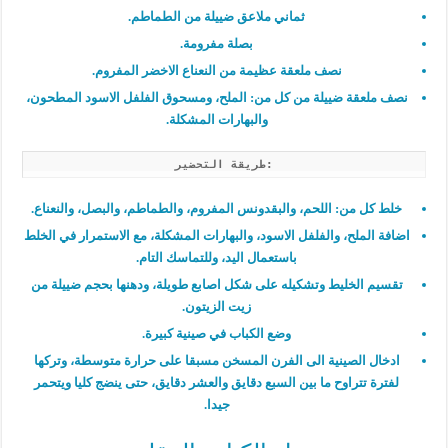
ثماني ملاعق ضييلة من الطماطم.
بصلة مفرومة.
نصف ملعقة عظيمة من النعناع الاخضر المفروم.
نصف ملعقة ضييلة من كل من: الملح، ومسحوق الفلفل الاسود المطحون،
والبهارات المشكلة.
طريقة التحضير:
خلط كل من: اللحم، والبقدونس المفروم، والطماطم، والبصل، والنعناع.
اضافة الملح، والفلفل الاسود، والبهارات المشكلة، مع الاستمرار في الخلط
باستعمال اليد، وللتماسك التام.
تقسيم الخليط وتشكيله على شكل اصابع طويلة، ودهنها بحجم ضييلة من
زيت الزيتون.
وضع الكباب في صينية كبيرة.
ادخال الصينية الى الفرن المسخن مسبقا على حرارة متوسطة، وتركها
لفترة تتراوح ما بين السبع دقايق والعشر دقايق، حتى ينضج كليا ويتحمر
جيدا.