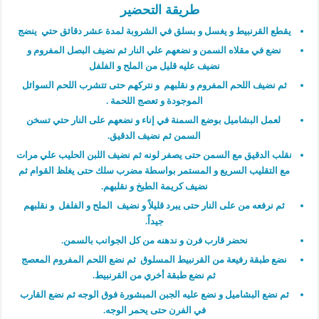
طريقة التحضير
يقطع القرنبيط و يغسل و بسلق في الشروبة لمدة عشر دقائق حتي ينضج
نضع في مقلاه السمن و نضعهم علي النار ثم نضيف البصل المفروم و
نضيف عليه قليل من الملح و الفلفل
ثم نضيف اللحم المفروم و نقلبهم و نتركهم حتى تتشرب اللحم السوائل
الموجودة و تعصج اللحمة .
لعمل البشاميل بوضع السمنة في إناء و نضعهم على النار حتي تسخن
السمن ثم نضيف الدقيق.
نقلب الدقيق مع السمن حتى يصفر لونه ثم نضيف اللبن الحليب علي مرات
مع التقليب السريع و المستمر بواسطة مضرب سلك حتى يغلظ القوام ثم
نضيف كريمة الطبخ و نقلبهم.
ثم نرفعه من على النار حتى يبرد قليلاً و نضيف الملح و الفلفل و نقلبهم
جيداً.
نحضر قارب فرن و ندهنه من كل الجوانب بالسمن.
نضع طبقة رفيعة من القرنبيط المسلوق ثم نضع اللحم المفروم المعصج
ثم نضع طبقة أخري من القرنبيط.
ثم نضع البشاميل و نضع عليه الجبن المبشورة فوق الوجه ثم نضع القارب
في الفرن حتى يحمر الوجه.