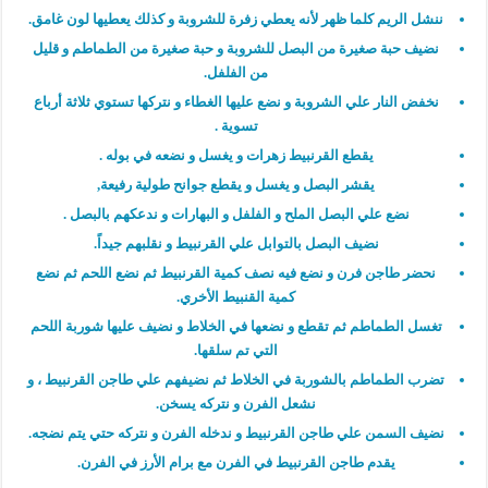
ننشل الريم كلما ظهر لأنه يعطي زفرة للشروبة و كذلك يعطيها لون غامق.
نضيف حبة صغيرة من البصل للشروبة و حبة صغيرة من الطماطم و قليل
من الفلفل.
نخفض النار علي الشروبة و نضع عليها الغطاء و نتركها تستوي ثلاثة أرباع
تسوية .
يقطع القرنبيط زهرات و يغسل و نضعه في بوله .
يقشر البصل و يغسل و يقطع جوانح طولية رفيعة,
نضع علي البصل الملح و الفلفل و البهارات و ندعكهم بالبصل .
نضيف البصل بالتوابل علي القرنبيط و نقلبهم جيداً.
نحضر طاجن فرن و نضع فيه نصف كمية القرنبيط ثم نضع اللحم ثم نضع
كمية القنبيط الأخري.
تغسل الطماطم ثم تقطع و نضعها في الخلاط و نضيف عليها شوربة اللحم
التي تم سلقها.
تضرب الطماطم بالشوربة في الخلاط ثم نضيفهم علي طاجن القرنبيط ، و
نشعل الفرن و نتركه يسخن.
نضيف السمن علي طاجن القرنبيط و ندخله الفرن و نتركه حتي يتم نضجه.
يقدم طاجن القرنبيط في الفرن مع برام الأرز في الفرن.