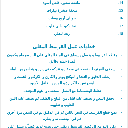
ملعقة صغيرة فلفل أسود
ملعقة صغيرة بهارات
حوالي أربع بيضات
نصف كوب لبن حليب
زيت للقلي
خطوات عمل القرنبيط المقلي
يقطع القرنبيط و يغسل و يسلق في الماء المغلي على النار مع ملح وكمون
لمدة عشر دقائق.
يصفي القرنبيط ، نضعه في مصفاه و نتركه حتي يبرد و يتخلص من الماء.
يخلط الدقيق و النشا و البيكنج بودر و الكاري و الكركم و الشبت و
البقدونس و الكزبرة و الملح و الفلفل الأسود.
نخلط البقسماط مع البصل المجفف و الثوم المجفف.
نخفق البيض و نضيف عليه قليل من الملح و الفلفل ثم نضيف عليه اللبن
الحليب و نقلبهم.
نضع قطع القرنبيط في البض باللبن ثم في الدقيق ثم في البيض مرة أخري
ثم في البقسماط و يقلي.
نكرر ذلك مع كل قطع القرنبيط و تقلي حتي يصبح لونها ذهبياً و تنشل علي