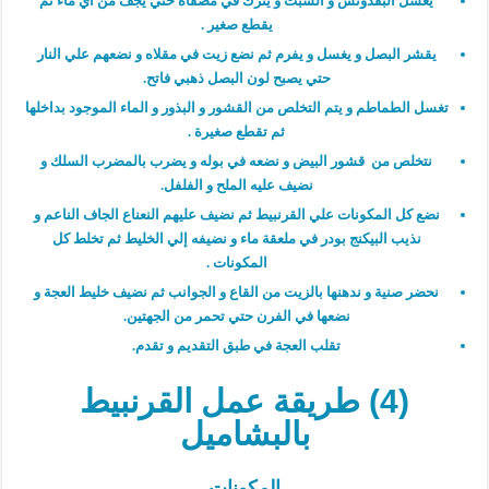
يغسل البقدونس و الشبت و يترك في مصفاه حتي يجف من أي ماء ثم
يقطع صغير .
يقشر البصل و يغسل و يفرم ثم نضع زيت في مقلاه و نضعهم علي النار
حتي يصبح لون البصل ذهبي فاتح.
تغسل الطماطم و يتم التخلص من القشور و البذور و الماء الموجود بداخلها
ثم تقطع صغيرة .
نتخلص من قشور البيض و نضعه في بوله و يضرب بالمضرب السلك و
نضيف عليه الملح و الفلفل.
نضع كل المكونات علي القرنبيط ثم نضيف عليهم النعناع الجاف الناعم و
نذيب البيكنج بودر في ملعقة ماء و نضيفه إلي الخليط ثم تخلط كل
المكونات .
نحضر صنية و ندهنها بالزيت من القاع و الجوانب ثم نضيف خليط العجة و
نضعها في الفرن حتي تحمر من الجهتين.
تقلب العجة في طبق التقديم و تقدم.
(4) طريقة عمل القرنبيط
بالبشاميل
المكونات