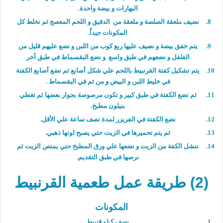
البهارات و بيضة واحدة.
نضيف ملعقة الصلصة و ملعقة من الدقيق و اللحم المعصج ثم نخلط كل
المكونات جيداً.
يتم خفق بيضة و نضيف عليها ربع كوب من اللبن و نضع عليهم قليل من
الفلفل و نضعهم في طبق واسع و نضع البقسماط في طبق آخر
يتم تشكيل كفتة القرنبيط باللحم علي شكل أصابع ثم نضع أصابع الكفتة
في خليط اللبن و البيض و من ثم في البقسماط .
ثم نضع الكفتة في طبق كبير و تكون مرصوصة بجوار بعضها ثم تغطي
بنيلون مطبخ.
نضع الكفتة في الفريزر لمدة نصف ساعة علي الأقل.
ثم يتم تحميرها في الزيت حتي يصبح لونها ذهبي.
ننشل الكفة من الزيت و نضعها علي ورق المطبخ حتي يمتص الزيت ثم
نرصها في طبق التقديم.
(2) طريقة عمل طعمية القرنبيط
المكونات
نصف كيلو قنبيط