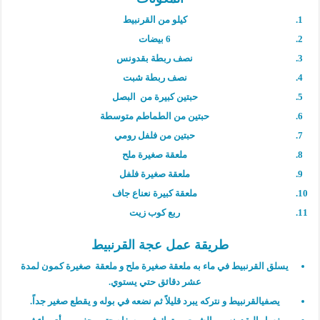
كيلو من القرنبيط
6 بيضات
نصف ربطة بقدونس
نصف ربطة شبت
حبتين كبيرة من البصل
حبتين من الطماطم متوسطة
حبتين من فلفل رومي
ملعقة صغيرة ملح
ملعقة صغيرة فلفل
ملعقة كبيرة نعناع جاف
ربع كوب زيت
طريقة عمل عجة القرنبيط
يسلق القرنبيط في ماء به ملعقة صغيرة ملح و ملعقة صغيرة كمون لمدة
عشر دقائق حتي يستوي.
يصفيالقرنبيط و نتركه يبرد قليلاً ثم نضعه في بوله و يقطع صغير جداً.