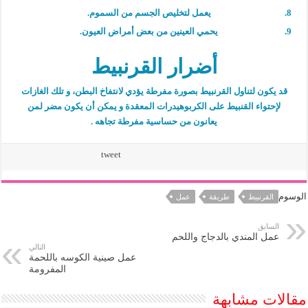
يعمل لتخليص الجسم من السموم.
يحمي العينين من بعض أمراض العيون.
أضرار القرنبيط
قد يكون لتناول القرنبيط بصورة مفرطة يؤدي لانتفاخ البطن، و تلك الغازات
لإحتواء القنبيط على الكربوهيدرات المعقدة و يمكن أن يكون مضر لمن
يعانون من حساسية مفرطة تجاهه .
tweet
الوسوم
القرنبيط
طريقة
عمل
السابق
عمل المندي بالدجاج واللحم
التالي
عمل صينية الكوسه باللحمة
المفرومة
مقالات مشابهة