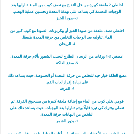
اخلطي 2 ملعقة كبيرة من خل التفاح مع نصف كوب من الماء. تناوليها بعد
الوجبات الدسمة كي يساعد على تهدئة المعدة وتحسين عملية الهضم.
3- صودا الخبز
اخلطي نصف ملعقة من صودا الخبز أو بيكربونات الصودا مع كوب كبير من
الماء. تناوليه بعد الوجبات للتخلص من حرقة المعدة طبيعيًا.
4- الريحان
امضغي 3-4 ورقات من الريحان الطازج لتجنب الشعور بألام حرقة المعدة.
5- مضغ العلكة
مضغ العلكة خيار جيد للتخلص من حرقة المعدة أو الحموضة. حيث يساعد ذلك
على زيادة إفراز لعاب الفم.
6- القرفة
قومي بغلي كوب من الماء مع إضافة ملعقة كبيرة من مسحوق القرفة. ثم
تغطى وتترك كي تبرد قليلًا ويتم تناولها بعد الوجبات. حيث يساعد ذلك على
التلخص من التهابات حرقة المعدة.
7- بذور الشمر
بذور الشمر من الأعشاب التي تتوافر في أغلب المنازل. قومي بغلي كوب من