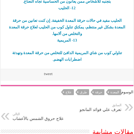
بتجنبه للأشخاص ممن يعانون من الحساسية تجاه النعناع.
12- الحليب
الحليب مفيد في حالات حرقة المعدة الخفيفة. إن كنت تعانين من حرقة
المعدة بشكل غير منتظم، يمكنكِ تناول كوب من الحليب لعلاج حرقة المعدة
والتخلص من ألامها.
13- المريمية
تناولي كوب من شاي المريمية الدافئ للتخلص من حرقة المعدة وتهدئة
اضطرابات الهضم.
tweet
الوسوم
المعدة
حرقة
طرق
علاج
السابق
تعرف علي فوائد المانجو
التالي
علاج حروق الشمس بالأعشاب
مقالات مشابهة