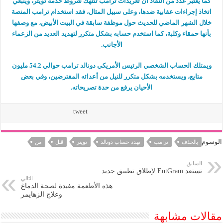
كما يعتبر عدد من النقاد أن تغريدات ترامب تنتهك شروط خدمة تويتر، وينبغي
اتخاذ إجراءات عقابية ضدها، وعلى سبيل المثال، فقد استخدام ترامب المنصة
خلال الشهر الماضي للحديث حول موظفة سابقة في البيت الأبيض، مع وصفها
بأنها حمقاء وكلبة، كما استخدم حسابه بشكل متكرر لتهديد العديد من الزعماء
الأجانب.
ويمتلك الحساب الشخصي الرئيس الأمريكي دونالد ترامب حوالي 54.2 مليون
متابع، ويستخدمه بشكل متكرر للنيل من أعدائه المفترضين، وفي بعض
الأحيان يرفع من حدة تصريحاته.
tweet
الوسوم
بالحذف
ترامب
تهدد حساب دونالد
تويتر
قبل
من
السابق
تستعد EntGram لإطلاق تطبيق جديد
التالي
هذه الأطعمة مفيدة لصحة الدماغ
وعلاج الزهايمر
مقالات مشابهة