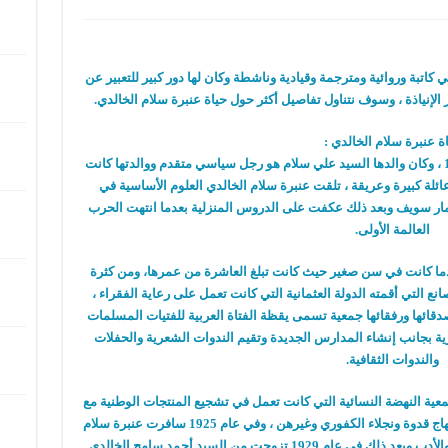
كاتبة وروائية ومترجمة وقيادية وناشطة وكان لها دور كبير للتعبير عن
الإنياذة ، وسوف نتناول تفاصيل أكثر حول حياة عنبرة سلام الخالدي.
ة عنبرة سلام الخالدي :
– ولدت عنبرة سلام الخالدي في بيروت عام 1897 ، وكان والدها السيد علي سلام هو رجل سياسي متقدم ووالدتها كانت
ائلة كبيرة وعريقة ، تلقت عنبرة سلام الخالدي العلوم الأساسية في
ة مار سويف وبعد ذلك عكفت على الدروس المنزلية بعدما انتهت الحرب
العالمة الأولى.
دما كانت في سن صغير حيث كانت تبلغ العاشرة من عمرها، ومن كثرة
 التي أقمته الدولة العثمانية التي كانت تعمل على رعاية الفقراء ،
رة سلام الخالدي في عام 1914 مع أصدقائها ورفقائها جمعية تسمى يقظة الفتاة العربية للفتيات المسلمات
ية بجانب إنشاء المدارس الجديدة وتقيم الندوات الشعرية والحفلات
والندوات الثقافية.
ة النهضة النسائية التي كانت تعمل في تشجيع المنتجات الوطنية مع
مجموعة من الأصدقاء وهم ؛ مدام فليب ثابت وابتهاج قدوة ونجلاء الكفوري وغيرهن ، وفي عام 1925 سافرت عنبرة سلام
الخالدي إلى إنجلترا حتى تدرس اللغة الإنجليزية والأدب وبعد ذلك في عام 1929 تزوجت من السيد أحمد سامح الخالدي