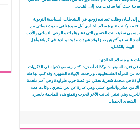
لعربية حيث أنها سافرت معه إلى القدس.
 من القدس إلى لبنان وظلت تسانده زوجها في النشاطات السياسية التربوية
والثقافية التي كانت تقوم بها وتوفت في عام 1951م ، وكانت عنبرة سلام الخالدي أول سيدة تلقي حديث نسائي من
يسمى سكينة بنت الحسين التي تعتبرها رائدة للوعي النسائي والأدب
أشد النساء وأكثرهن صبرًا وقد شهدت مذبحة والدها في كربلاء وأهل
البيت بالكامل.
ات عنبرة سلام الخالدي :
ت في فترة السبعينات وكذلك أصدرت كتاب يسمى (جولة في الذكريات
 عن المرأة الفلسطينية ، وترجمت الإنياذة الشهيرة وقد كتب لها طه
 والإلياذة هي ملحمة شعرية تحكي عن قصة حرب طراودة وهي أهم ملحمة
ن الثامن عشر والتاسع عشر، وهي عبارة عن نص شعري ، وكانت هذه
 للحرب وهي تعتبر الجانب الأخر للحرب وتتمتع هذه الملحمة بالسرد
الشعري الجميل.