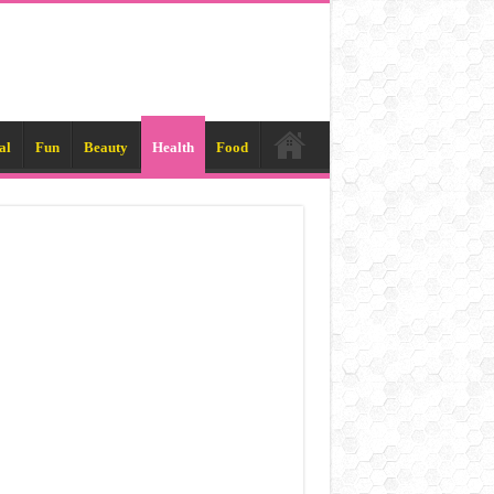
al
Fun
Beauty
Health
Food