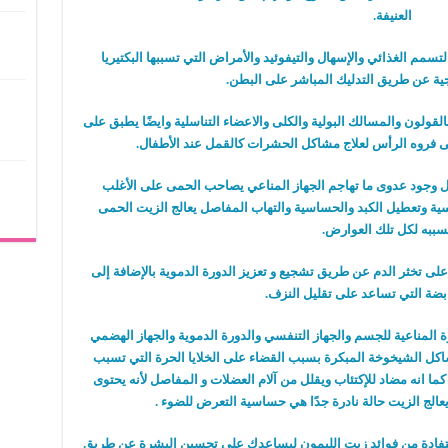
العنيفة.
سمم الغذائي والإسهال والتيفوئيد والأمراض التي تسببها البكتيريا
رجية عن طريق التدليك المباشر على البطن.
القولون والمسالك البولية والكلى والاعضاء التناسلية وايضًا يطبق على
وعلى فروه الرأس لعلاج مشاكل الحشرات كالقمل عند الأطفال.
جود عدوى ما تهاجم الجهاز المناعي يصاحب الحمى على الأغلب
روسية وتعطيل الكبد والحساسية والتهاب المفاصل يعالج الزيت الحمى
سببه لكل تلك العوارض.
ى تخثر الدم عن طريق تشجيع و تعزيز الدورة الدموية بالإضافة إلى
ضة التي تساعد على تقليل النزف.
ة المناعية للجسم والجهاز التنفسي والدورة الدموية والجهاز الهضمي
ل الشيخوخة المبكرة بسبب القضاء على الخلايا الحرة التي تسبب
ا انه مضاد للإكتئاب ويقلل من آلام العضلات و المفاصل لأنه يحتوى
عالج الزيت حالة نادرة جدًا هي حساسية التعرض للضوء .
استفادة من فوائد زيت الليمون ليساعدك على تحسين البشرة عن طريق