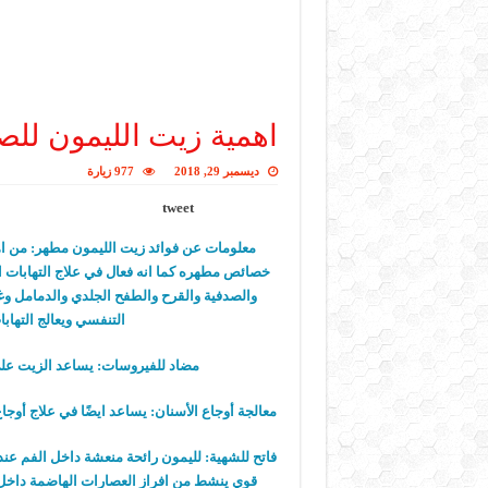
اهمية زيت الليمون لل
ديسمبر 29, 2018
977 زيارة
tweet
معلومات عن فوائد زيت الليمون
مطهر:
من اه
خصائص مطهره كما انه فعال في علاج التهابات الح
والصدفية والقرح والطفح الجلدي والدمامل وغير
التنفسي ويعالج التهابا
مضاد للفيروسات:
يساعد الزيت على 
معالجة أوجاع الأسنان:
يساعد ايضًا في علاج أوجاع
فاتح للشهية:
لليمون رائحة منعشة داخل الفم عند
قوي ينشط من افراز العصارات الهاضمة داخل 