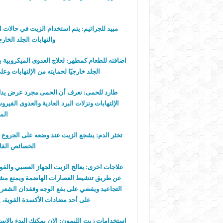
مبيد للجراثيم:
يتم استخدام الزيت في حالات الت
والتهابات الجلد الخا
اضافته للطعام كمطهر:
لعلاج العدوى الميكروبية ب
الجلد خارجيًا لحمايته من الإلتهابات 
طارد للحمى:
نعرف أن الحمى مجرد عرض يدل و
الإلتهابات ونزلات البرد العادية والعدوى الفي
الم
تخثر الدم:
يشجع الزيت عند وضعه على الجروع عل
الخصائص القاب
علاجات اخرى:
يعالج الزيت الجهاز العصبي والقو
عن طريق تنشيط العصارات الهاضمة ويمنع مشاك
التجاعيد ويقضي على بقع الوجه وفقدان الشعر كم
على أحد مضادات الأكسدة القوية، ي
استخدامات زيت الليمون:
الان يمكنك البدء بال