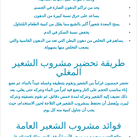
يحد من تراكم الدهون الضارة في الجسم.
يساعد على حرق نسبة كبيرة من الدهون.
يمنح المعدة شعوراً أكبر بالشبع مما يقلل من كمية الطعام المُتناول.
يخفض نسبة السكر في الدم.
يساهم في التخلص من دهون البطن التي تعد من الدهون القاسية والتي
يصعب التخلص منها بسهولة.
طريقة تحضير مشروب الشعير
المغلي
نحضر خمسون غراماً من الشعير ونقوم بتنظيفه وغسله جيداً بالماء، ثم نضع
إناء مناسب الحجم على النار ونضع فيه لتراً من الماء ونتركه حتى يغلي، بعد
ذلك نضيف إليه الشعير ونتركه لمدة خمس دقائق، ثم نقوم بتصفيته ونتركه
ليبرد، ويُفضل أن نحتفظ بمشروب الشعير في الثلاجة لحين الاستخدام، حيث
يجب أن نتناول كمية منه كل يوم.
فوائد مشروب الشعير العامة
يعالج الجسم ويحميه من مرض الأنيميا أو فقر الدم، وذلك لاحتوائه على