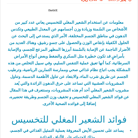
tweet
معلومات عن استخدام الشعير المغلي للتخسيس يعاني عدد كبير من
الأشخاص من السُمنة وزيادة وزن أجسامهم عن المعدل الطبيعي وتكدس
الدهون في مناطق الجسم المختلفة، الأمر الذي يستدعي إلى البحث عن
الحلول الكفيلة بإنقاص الوزن والحصول على جسدٍ رشيق، وهناك العديد من
الأضرار الناجمة عن الإصابة بالسُمنة أبرزها المظهر المزعج للجسم، والإصابة
بأمراضٍ قد تكون خطيرة مثل السكري والضغط وبعض أنواع الأمراض
السرطانية، كما أنها تعيق عملية التنفس السليم، وفي سبيل التخلص من هذه
المشكلة يجب اتباع نظام غذائي صحي وممارسة التمارين الرياضية، وترطيب
الجسم عن طريق شرب الماء، والابتعاد عن تناول الأطعمة الدسمة، وتناول
المشروبات العشبية التي تساعد على حرق الدهون الزائدة والتي يُعد
مشروب الشعير المغلي أحد أم هذه المشروبات، وسنتعرف في هذا المقال
عن فوائد الشعير المغلي للتخسيس و تخفيف وزن الجسم وطريقة تحضيره،
إضافةً إلى فوائده الصحية الأخرى.
فوائد الشعير المغلي للتخسيس
يساعد على تحسين الأيض المعروفة بعملية التمثيل الغذائي في الجسم،
وذلك لاحتوائه على الألياف الغذائية.