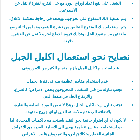
الشغل على نقع اعداد اوراق الورد مع خل التفاح، لفترة لا تقل عن
الاسبوعين.
يتم تصفية ذلك المنقوع على نحو جيد، ووضعه في زجاجة محكمة الاغلاق.
يتم استخدام ذلك المنقوع للتخلص من قشرة الشعر، وهذا من اثناء وضع
ملعقتين من منقوع الخل، وتدليك فروة الدماغ لفترة لا تقل عن العشرين
دقيقة.
نصايح نحو استعمال اكليل الجبل
عند استخدام اكليل الجبل يلزم اهتمام الكثير من الامور وهي:
عدم استخدام مقادير عظيمة منه في فترة الحمل.
تجنب تناوله من قبل السقماء المجروحين ببعض الامراض؛ كالصرع،
والارتفاع الحاد في ضغط الدم.
تجنب تناول زيت اكليل الجبل، وهذا لانه من المواد السامة والضارة،
بالاضافة الى عدم ملامسته للعين او اي جروح مفتوحة.
لا يكون له اي اضرار جانبية نحو التقيد باستخدامه بالكميات المحددة، اما
نحو استخدامه بمقادير عظيمة يودي الى الاصابة بالعديد من الاعراض
الجانبية الخطيرة؛ كالاجهاض، والتقيو وغيرها من الاعراض.