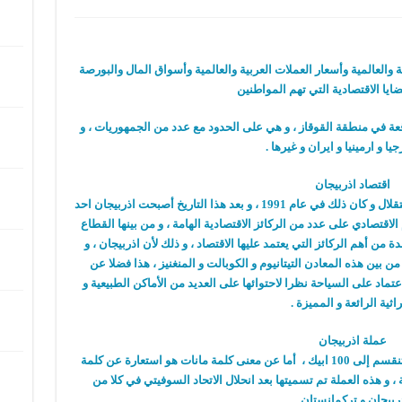
بية والعالمية وأسعار العملات العربية والعالمية وأسواق المال والبورصة
ايا الاقتصادية التي تهم المواطنين
عة في منطقة القوقاز ، و هي على الحدود مع عدد من الجمهوريات ، و
يا و ارمينيا و ايران و غيرها .
اقتصاد اذربيجان
و قد بدأ اقتصاد اذربيجان بعد أن حصلت على الاستقلال و كان ذلك في عام 1991 ، و بعد هذا التاريخ أصبحت اذربيجان احد
الاقتصادي على عدد من الركائز الاقتصادية الهامة ، و من بينها القطاع
من أهم الركائز التي يعتمد عليها الاقتصاد ، و ذلك لأن اذربيجان ، و
ن بين هذه المعادن التيتانيوم و الكوبالت و المنغنيز ، هذا فضلا عن
عتماد على السياحة نظرا لاحتوائها على العديد من الأماكن الطبيعية و
راثية الرائعة و المميزة .
عملة اذربيجان
مانات هي العملة الرسمية في أذربيجان ، و هي تنقسم إلى 100 ابيك ، أما عن معنى كلمة مانات هو استعارة عن كلمة
، و هذه العملة تم تسميتها بعد انحلال الاتحاد السوفيتي في كلا من
ربيجان و تركمانستان .