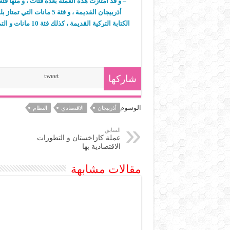
أذربيجان القديمة ، و فئة
الكتابة التركية ا
tweet
شاركها
الوسوم
أذربيجان
الاقتصادي
النظام
السابق
عملة كازاخستان و التطورات
الاقتصادية بها
مقالات مشابهة