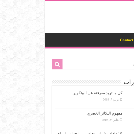
Contact 
رات
كل ما تريد معرفتة عن البيتكوين
يونيو 7, 2018
مفهوم التكاثر الخضري
يناير 24, 2019
10 طعام وشراب تخلص من احتباس الماء