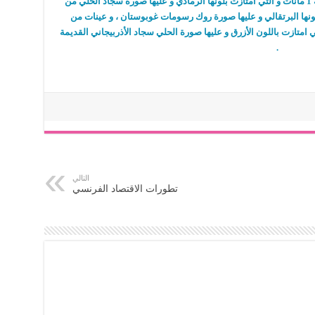
– و قد امتازت هذه العملة بعدة فئات ، و منها فئة 1 مانات و التي امتازت بلونها الرمادي و عليها صورة سجاد الحلي من
 5 مانات التي تمتاز بلونها البرتقالي و عليها صورة روك رسومات غوبوستان ، و عينات من
لقديمة ، كذلك فئة 10 مانات و التي امتازت باللون الأزرق و عليها صورة الحلي سجاد اﻷذربيجاني القديمة
.
التالي
تطورات الاقتصاد الفرنسي