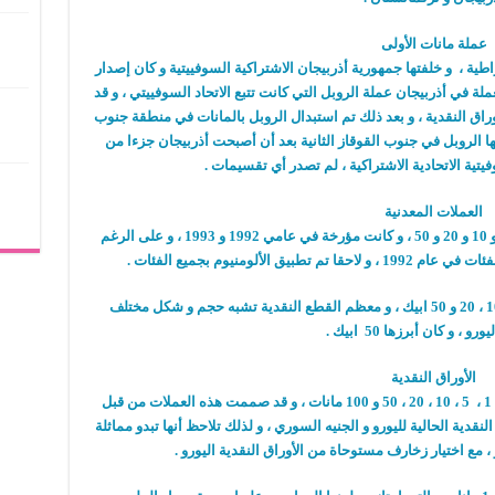
عملة مانات الأولى
ية ، و خلفتها جمهورية أذربيجان الاشتراكية السوفييتية و كان إصدار
192 ، و قد تلت هذه العملة في أذربيجان عملة الروبل التي كانت تتبع الاتحاد السوفييتي ، و قد
راق النقدية ، و بعد ذلك تم استبدال الروبل بالمانات في منطقة جنوب
ا الروبل في جنوب القوقاز الثانية بعد أن أصبحت أذربيجان جزءا من
يتية الاتحادية الاشتراكية ، لم تصدر أي تقسيمات .
العملات المعدنية
– صدرت عملات في العديد من الفئات و منها 5 و 10 و 20 و 50 ، و كانت مؤرخة في عامي 1992 و 1993 ، و على الرغم
لألومنيوم بجميع الفئات .
– القطع النقدية المتداولة الأن هي 1، 3 ، 5، 10 ، 20 و 50 ابيك ، و معظم القطع النقدية تشبه حجم و شكل مختلف
و ، و كان أبرزها 50 ابيك .
الأوراق النقدية
– الأوراق النقدية المتداولة 1من هذه العملة هي 1 ، 5 ، 10 ، 20 ، 50 و 100 مانات ، و قد صممت هذه العملات من قبل
نقدية الحالية لليورو و الجنيه السوري ، و لذلك تلاحظ أنها تبدو مماثلة
، مع اختيار زخارف مستوحاة من الأوراق النقدية اليورو .