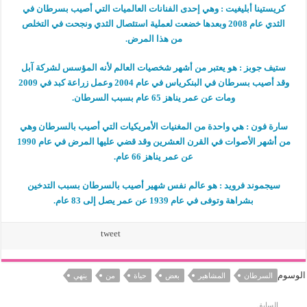
كريستينا أبليغيت : وهي إحدى الفنانات العالميات التي أصيب بسرطان في
الثدي عام 2008 وبعدها خضعت لعملية استئصال الثدي ونجحت في التخلص
من هذا المرض.
ستيف جوبز : هو يعتبر من أشهر شخصيات العالم لأنه المؤسس لشركة آبل
وقد أصيب بسرطان في البنكرياس في عام 2004 وعمل زراعة كبد في 2009
ومات عن عمر يناهز 65 عام بسبب السرطان.
سارة فون : هي واحدة من المغنيات الأمريكيات التي أصيب بالسرطان وهي
من أشهر الأصوات في القرن العشرين وقد قضي عليها المرض في عام 1990
عن عمر يناهز 66 عام.
سيجموند فرويد : هو عالم نفس شهير أصيب بالسرطان بسبب التدخين
بشراهة وتوفى في عام 1939 عن عمر يصل إلى 83 عام.
tweet
الوسوم
السرطان
المشاهير
بعض
حياة
من
ينهي
السابق