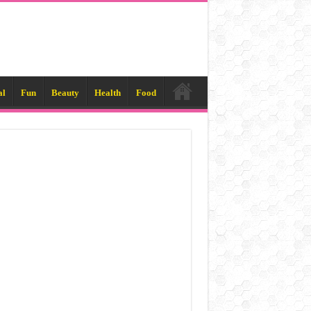
al
Fun
Beauty
Health
Food