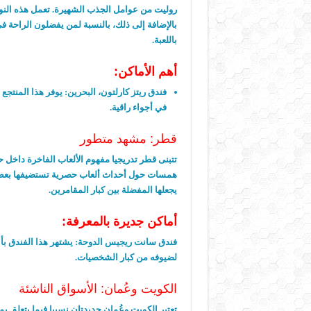
روليت من عوامل الجذب الشهيرة. تعمل هذه النو
بالإضافة إلى ذلك، بالنسبة لمن يفضلون الراحة ف
باللعبة.
أهم الأماكن:
فندق ريتز كارلتون، البحرين:
يوفر هذا المنتجع
في أجواء راقية.
قطر: مشهد متطور
تتبنى قطر تدريجيا مفهوم الألعاب الفاخرة داخل حدو
همسات حول أحداث ألعاب حصرية تستضيفها بعض 
يجعلها المفضلة بين كبار المقامرين.
أماكن جديرة بالمعرفة:
فندق سانت ريجيس الدوحة:
يشتهر هذا الفندق بأن
لضيوفه من كبار الشخصيات.
الكويت وعُمان: الأسواق الناشئة
تعتبر الكويت وعُمان جديدتان نسبيا فيما يتعلق ب