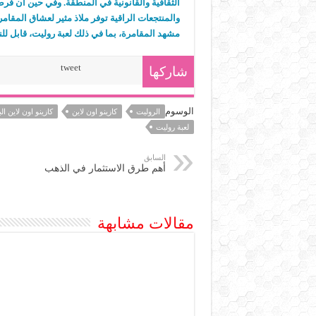
الثقافية والقانونية في المنطقة. وفي حين أن فر
والمنتجعات الراقية توفر ملاذ مثير لعشاق المقا
مشهد المقامرة، بما في ذلك لعبة روليت، قابل للن
tweet
شاركها
الوسوم
الروليت
كازينو اون لاين
كازينو اون لاين ال
لعبة روليت
السابق
أهم طرق الاستثمار في الذهب
مقالات مشابهة