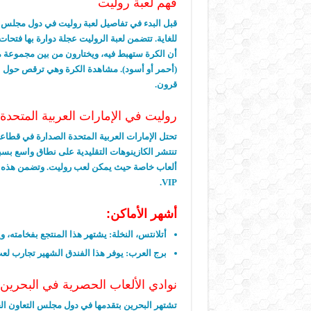
فهم لعبة روليت
قبل البدء في تفاصيل لعبة روليت في دول مجلس ا
للغاية. تتضمن لعبة الروليت عجلة دوارة بها فتح
أن الكرة ستهبط فيه، ويختارون من بين مجموعة متن
(أحمر أو أسود). مشاهدة الكرة وهي ترقص حول الع
قرون.
روليت في الإمارات العربية المتحدة UAE
تحتل الإمارات العربية المتحدة الصدارة في قطاع
تنتشر الكازينوهات التقليدية على نطاق واسع بسب
ألعاب خاصة حيث يمكن لعب روليت. وتضمن هذه الأم
VIP.
أشهر الأماكن:
أتلانتس، النخلة:
يشتهر هذا المنتجع بفخامته، وي
برج العرب:
يوفر هذا الفندق الشهير تجارب لع
نوادي الألعاب الحصرية في البحرين
تشتهر البحرين بتقدمها في دول مجلس التعاون ال