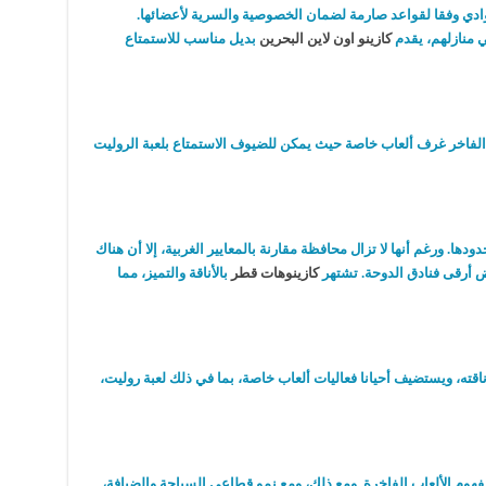
ادي وفقا لقواعد صارمة لضمان الخصوصية والسرية لأعضائها.
ي منازلهم، يقدم
كازينو اون لاين البحرين
بديل مناسب للاستمتاع
 الفاخر غرف ألعاب خاصة حيث يمكن للضيوف الاستمتاع بلعبة الروليت
دها. ورغم أنها لا تزال محافظة مقارنة بالمعايير الغربية، إلا أن هناك
أرقى فنادق الدوحة. تشتهر
كازينوهات قطر
بالأناقة والتميز، مما
اقته، ويستضيف أحيانا فعاليات ألعاب خاصة، بما في ذلك لعبة روليت،
مفهوم الألعاب الفاخرة. ومع ذلك، ومع نمو قطاعي السياحة والضيافة،