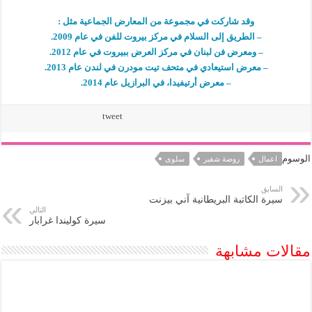
وق
د شاركت في مجموعة من المعارض الجماعية مثل
:
– الطريق إلى السلام في مركز بيروت للفن في عام 2009.
– ومعرض فن لبنان في مركز العرض ببيروت في عام 2012.
–
معرض استيعادي في متحف تيت مودرن في لندن عام 2013.
– معرض
أرتيفيدا، في البرازيل عام 2014.
tweet
الوسوم
اعمال
روضة شقير
سلوى
السابق
سيرة الكاتبة البريطانية آني بيزنت
التالي
سيرة كوليندا غرابار
مقالات مشابهة