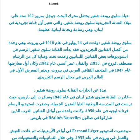
tweet
حياة سلوى روضة شقير يحتفل محرك البحث جوجل بمرور 102 سنة على
ميلاد الفنانة التجريدية سلوى روضة شقير، والتي تعتبر أول فنانة تجريدية في
لبنان، وهي رسامة ونحاتة لبنانية عظيمة.
سلوى روضة شقير :
ولدت في 24 يوليو في عام 1916 في بيروت، وهي وحدة
من أفضل الفنانين التجريدين، فقد بدأت الفنانة سلوى شقير الرسم في
استوديوهات بعض الفنانين اللبنانيين وعمت تحت وصاية كل من الرسام
مصطفى فروخ في 1935، والفنان عمر أنسي عام 1942، وكان أول معارضها
عام 1947 في المتحف الثقافي العربي في بيروت، ويعتبر المعرض الأول في
العالم العربي في مجال الرسم التجريدي.
نبذة عن انجازات الفنانة سلوى روضة شقير :
– غادرت الفنانة سلوى شقير لبنان في عام 1948 وسافرت إلى باريس، حيث
درست في المدرسة الوطنية العليا للفنون الجميلة، وحضرت استوديو الرسام
فرناند ليجيه في عام 1950، وكانت واحدة من أوائل الفنانين العرب الذين
شاركوا في صالون Réalités Nouvelles في باريس .
– وحضرت استوديو Fernand Léger في أواخر الأربعينيات، ثم عادت للعيش
والعمل في بيروت في عام 1955، وفي خلال الثمانينيات والتسعينيات من