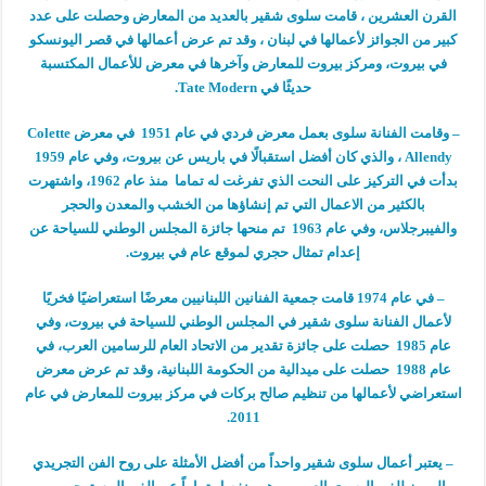
القرن العشرين ، قامت سلوى شقير بالعديد من المعارض وحصلت على عدد
كبير من الجوائز لأعمالها في لبنان ، وقد تم عرض أعمالها في قصر اليونسكو
في بيروت، ومركز بيروت للمعارض وآخرها في معرض للأعمال المكتسبة
حديثًا في Tate Modern.
– وقامت الفنانة سلوى بعمل معرض فردي في عام 1951 في معرض Colette
Allendy ، والذي كان أفضل استقبالًا في باريس عن بيروت، وفي عام 1959
بدأت في التركيز على النحت الذي تفرغت له تماما منذ عام 1962، واشتهرت
بالكثير من الاعمال التي تم إنشاؤها من الخشب والمعدن والحجر
والفيبرجلاس، وفي عام 1963 تم منحها جائزة المجلس الوطني للسياحة عن
إعدام تمثال حجري لموقع عام في بيروت.
– في عام 1974 قامت جمعية الفنانين اللبنانيين معرضًا استعراضيًا فخريًا
لأعمال الفنانة سلوى شقير في المجلس الوطني للسياحة في بيروت، وفي
عام 1985 حصلت على جائزة تقدير من الاتحاد العام للرسامين العرب، في
عام 1988 حصلت على ميدالية من الحكومة اللبنانية، وقد تم عرض معرض
استعراضي لأعمالها من تنظيم صالح بركات في مركز بيروت للمعارض في عام
2011.
– يعتبر أعمال سلوى شقير واحداً من أفضل الأمثلة على روح الفن التجريدي