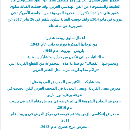
المميز للفن البصري العربي، وهو منفصل تماماً عن الفن المستوحى من
الطبيعة والمستوحاة من الفن الهندسي العربي، وقد حصلت الفنانة سلوى
شقير على شهادة الدكتوراه الفخرية المرموقة من الجامعة الأمريكية في
بيروت في مايو 2014، ولقد توفيت الفنانة سلوى شقير في 26 يناير 2017 عن
عمر يزيد عن مائة عام.
اعمال سلوى روضة شقير:
– من لوحاتها المبكرة بورتريه ذاتي عام 1943.
– باريس – بيروت عام 1948.
– الثنائيات والتي تتكون من جزأين متشابكين بعناية.
– ومجموعتها “القصائد” تم صناعة هذه المجموعة من القطع الفردية التي
تتراكم معا بطريقة مرنة، مثل الشعر العربي.
وقد شاركت بالكثير من المعارض الفردية مثل :
– معرض معنى الفردية، ومعنى التعددية في المتحف العربي للفن الحديث في
الدوحة برعاية لورا بارلو.
– معرض النماذج الشريفة التي تم عرضه في معرض مقام الفن في بيروت
عام 2010.
– معرض إنعكاسي الزمن وقد تم عرضه في مركز العرض في بيروت عام
2011.
– معرض مرح عصري عام 2013.