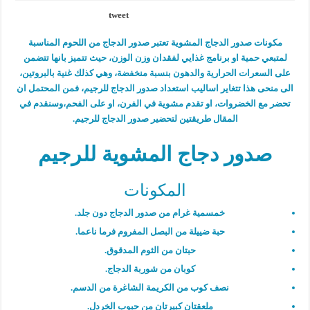
tweet
مكونات صدور الدجاج المشوية تعتبر صدور الدجاج من اللحوم المناسبة
لمتبعي حمية او برنامج غذايي لفقدان وزن الوزن، حيث تتميز بانها تتضمن
على السعرات الحرارية والدهون بنسبة منخفضة، وهي كذلك غنية بالبروتين،
الى منحى هذا تتغاير اساليب استعداد صدور الدجاج للرجيم، فمن المحتمل ان
تحضر مع الخضروات، او تقدم مشوية في الفرن، او على الفحم،وسنقدم في
المقال طريقتين لتحضير صدور الدجاج للرجيم.
صدور دجاج المشوية للرجيم
المكونات
خمسمية غرام من صدور الدجاج دون جلد.
حبة ضييلة من البصل المفروم فرما ناعما.
حبتان من الثوم المدقوق.
كوبان من شوربة الدجاج.
نصف كوب من الكريمة الشاغرة من الدسم.
ملعقتان كبيرتان من حبوب الخردل.