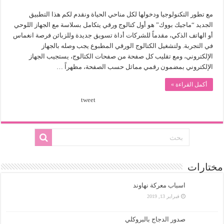
مع تطور التكنولوجيا ودخولها لكل مناحي الحياة ونقدم لكم هذا التطبيق
الجديد “ماجيك بووك” هو أول كتالوج ورقي يتكامل بسلاسة مع الجهاز اللوحي
أو الهاتف الذكي، مقدماً للشركات أداة تسويق جديدة وللزبائن فرصة انغماس
في التجربة. ولتشغيل الكتالوج الورقي المطبوع يجب وصله بالجهاز
الإلكتروني، ومع تقليب كل صفحة من صفحات الكتالوج، يستجيب الجهاز
الإلكتروني بمضمون رقمي مماثل حسب الصفحة، مظهراً …
أكمل القراءة »
tweet
مختارات
اسباب معركة نهاوند
فبراير 13, 2019
صدور الدجاج بالبروكلي