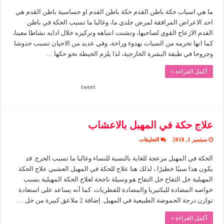
حكة
ما هي اسباب حكة باطن القدم حكة باطن القدم او حساسية باطن القدم هي
باطن
القدم
احد الاعراض المرافقة لمرض جلدي ما، وغالبا ما تسبب الحكة في باطن
مغلقة
القدم الازعاج القوي لصاحبها، وتشتت انتباهه وتركيزه خلال ادايه نشاطا معينا،
كما انها تحرمه من السبات بهدوء وراحة، وفي عديد من الاحيان تسبب خدوشا
وجروحا في طبقة البشرة الخارجية، لذا يلزم الحيطة نحو حكها …
أكمل القراءة »
tweet
علاج حكة في المهبل بالاعشاب
على
سبتمبر 1, 2018
التعليقات
علاج
حكة
الحكة في المهبل مزعجة للغاية بالنسبة للنساء وغالبا ما تسبب الحرج. قد
في
المهبل
يكون هذا سببًا خطيرًا ، لذلك هنا علاج للحكة في المهبل العشبي علاج الحكة
بالاعشاب
مغلقة
المهبلية خل التفاح خل التفاح هو وسيلة ناجحة لعلاج الحكة المهبلية بسبب
خواصه المضادة للبكتيريا والمضادة للفطريات. كما أنه يساعد على استعادة
توازن درجة الحموضة الطبيعية في المهبل. إضافة 2 ملاعق كبيرة من خل …
أكمل القراءة »