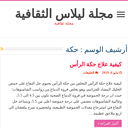
مجلة ليلاس الثقافية
مجلة ثقافية
أرشيف الوسم :
حكة
كيفية علاج حكة الرأس
على
مايو 4, 2019
التعليقات
كيفية
علاج
كيفية علاج حكة الرأس التخلص من حكة الرأس يحتوي خل التفاح على حمض
حكة
الرأس
الخليك المضاد للجراثيم، وهو يخلص فروة الدماغ من رواسب الشامبوهات؛
مغلقة
حيث ان درجة الحموضة في فروة الدماغ الصحية تكون بين 4.5 الى 5.5،
وغالبية الشامبوهات تتضمن على درجة حموضة اعلى من 5.5، ويساعد خل
التفاح في استرجاع معدلات الحموضة الطبيعية، ولتحضيره تمزج ملعقتان الى
اربع ملاعق عظيمة …
أكمل القراءة »