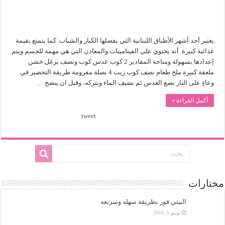
يعتبر أحد أشهر الأطباق اللبنانية التي يفضلها الكبار والشباب. كما يتمتع بقيمة
غذائية كبيرة. أنه يحتوي على الفيتامينات والمعادن التي هي مهمة للجسم ويتم
إعدادها بسهولة ومتاحة المقادير 2 كوب عدس كوب ونصف برغل خشن
ملعقة كبيرة ملح طعام نصف كوب زيت 4 بصلة مفرومة طريقة التحضير في
وعاءٍ على النار نضع العدس ثم نضيف الماء ونتركه، وقبل ان ينضج …
أكمل القراءة »
tweet
مختارات
البيتي فور بطريقة سهله وسريعه
يونيو 5, 2018