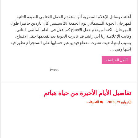
أعلنت وسائل الإعلام المصرية أنها ستقدم الحفل الختامي للطبعة الثانية
لمهرجان الجونة السينمائي يوم الجمعة 28 سبتمبر. كان ناردين حاضرا طوال
المهرجان ، لكنه لم يقدم حفل الافتتاح كما فعل في العام الماضي. الثاني.
وكانت الإعلامية ريا أبي راشد قد غادرت الجونة بعد تقديمها حفل الافتتاح،
بسبب ابنتها، حيث نشرت مقطع فيديو عبر حسابها على انستجرام تظهر فيه
ابنتها وهي …
أكمل القراءة »
tweet
تفاصيل الأيام الأخيرة من حياة هياتم
على
يوليو 29, 2018
التعليقات
تفاصيل
الأيام
الأخيرة
من
حياة
هياتم
مغلقة