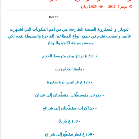
يونيو 7, 2018
1,025 زيارة
tweet
النودلز او المعكرونة الصينية الطازجة، هي من اهم المكونات التي اشتهرت
عالميا واصبحت تقدم في جميع انواع المطاعم، الفاخرة والبسيطة نقدم لكي
وصفة بسيطة لكاجو والنودلز
• 250 غ نودلز بيض متوسط الحجم
• ملعقتا طعام زيت
• 125 غ عرانيس ذرة صغيرة
• جزرتان متوسطّتان، مقطّعتان إلى عيدان
• حبتا كراث، مقطّعتان إلى شرائح
• 150 غ بازيلا
• 150 غ فطر مقطّع إلى شرائح