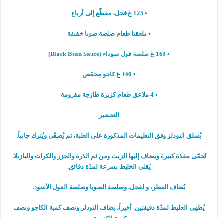
• 125 غ فجل، مقطّع إلى أرباع
• ملعقتا طعام صلصة صويا خفيفة
• 160 غ صلصة فول سوداء (Black Bean Sauce)
• 100 غ كاجو محمّص
• 4 ملاعق طعام كزبرة طازجة مفرومة
التحضير
يُسلق النودلز وفق التعليمات المذكورة على العلبة، ثم يُصفّى ويُترك جانباً.
تُحمّى مقلاة كبيرة ويضاف إليها الزيت ومن ثم الذرة والجزر والكراث والبازيلا.
يُقلى الخليط بسرعة لمدّة دقائق.
يُضاف الفطر، والفجل، وصلصة الصويا وصلصة الفول الأسود.
يُطهى الخليط لمدّة دقيقتين. أخيراً، يضاف النودلز ونصف كمية الكاجو ونصف