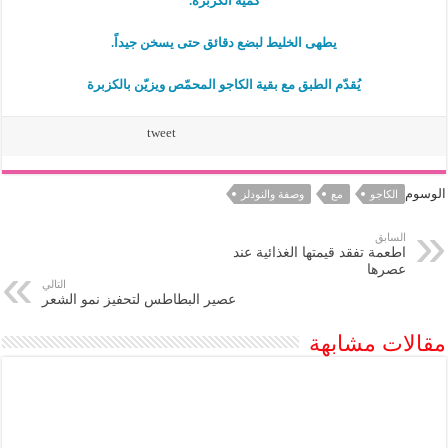
كمية الكزبرة.
يطهى الخليط لبضع دقائق حتى يسخن جيداً.
يُقدّم الطبق مع بقية الكاجو المحمّص ويزيّن بالكزبرة
tweet
الوسوم
الكاجو
مع
وصفة والنودلز
السابق
اطعمة تفقد قيمتها الغذائية عند
عصرها
التالي
عصير البطاطس لتحفيز نمو الشعر
مقالات مشابهة